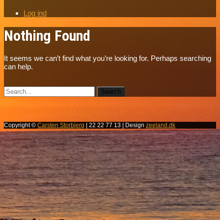
Log ind
Nothing Found
It seems we can’t find what you’re looking for. Perhaps searching
can help.
Copyright ©
Carsten Storbjerg
| 22 22 77 13 | Design
zeeland.dk