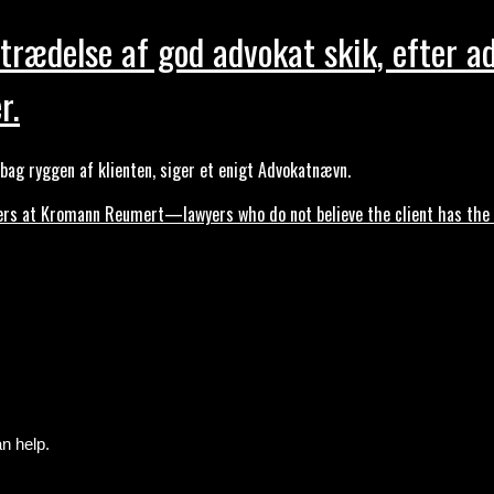
trædelse af god advokat skik, efter a
r.
ag ryggen af klienten, siger et enigt Advokatnævn.
s at Kromann Reumert—lawyers who do not believe the client has the ri
n help.