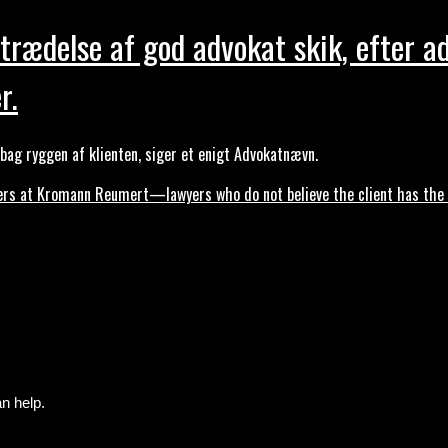
trædelse af god advokat skik, efter a
r.
ag ryggen af klienten, siger et enigt Advokatnævn.
s at Kromann Reumert—lawyers who do not believe the client has the ri
n help.