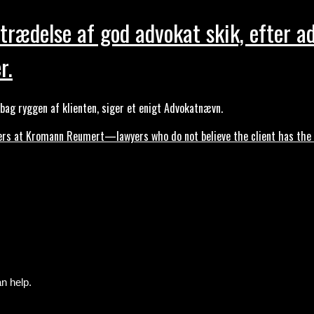
trædelse af god advokat skik, efter a
r.
ag ryggen af klienten, siger et enigt Advokatnævn.
s at Kromann Reumert—lawyers who do not believe the client has the ri
n help.