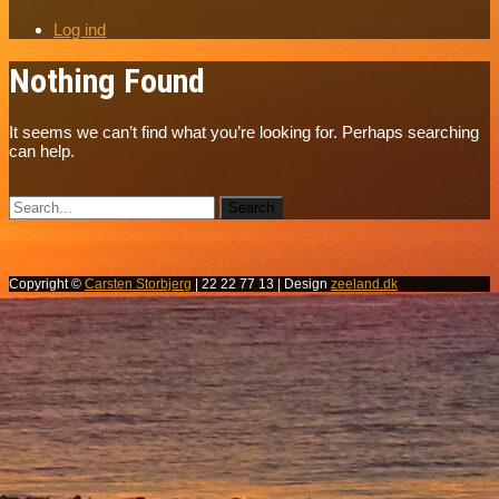
Log ind
Nothing Found
It seems we can’t find what you’re looking for. Perhaps searching
can help.
Copyright ©
Carsten Storbjerg
| 22 22 77 13 | Design
zeeland.dk