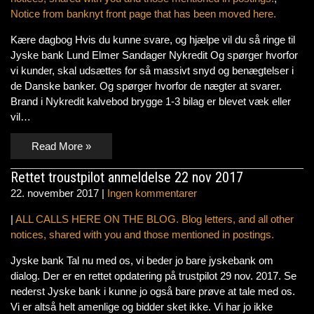
Notice from banknyt front page that has been moved here.
Kære dagbog Hvis du kunne svare, og hjælpe vil du så ringe til
Jyske bank Lund Elmer Sandager Nykredit Og spørger hvorfor
vi kunder, skal udsættes for så massivt snyd og benægtelser i
de Danske banker. Og spørger hvorfor de nægter at svarer.
Brand i Nykredit kalvebod brygge 1-3 bilag er blevet væk eller
vil…
Read More »
Rettet troustpilot anmeldelse 22 nov 2017
22. november 2017
|
Ingen kommentarer
|
ALL CALLS HERE ON THE BLOG. Blog letters, and all other
notices, shared with you and those mentioned in postings.
Jyske bank Tal nu med os, vi beder jo bare jyskebank om
dialog. Der er en rettet opdatering på trustpilot 29 nov. 2017. Se
nederst Jyske bank i kunne jo også bare prøve at tale med os.
Vi er altså helt amenlige og bidder sket ikke. Vi har jo ikke