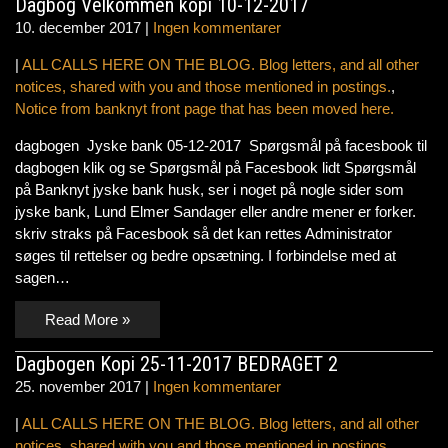
Dagbog Velkommen kopi 10-12-2017
10. december 2017
|
Ingen kommentarer
|
ALL CALLS HERE ON THE BLOG. Blog letters, and all other
notices, shared with you and those mentioned in postings.
,
Notice from banknyt front page that has been moved here.
dagbogen Jyske bank 05-12-2017 Spørgsmål på facesbook til
dagbogen klik og se Spørgsmål på Facesbook lidt Spørgsmål
på Banknyt jyske bank husk, ser i noget på nogle sider som
jyske bank, Lund Elmer Sandager eller andre mener er forker.
skriv straks på Facesbook så det kan rettes Administrator
søges til rettelser og bedre opsætning. I forbindelse med at
sagen…
Read More »
Dagbogen Kopi 25-11-2017 BEDRAGET 2
25. november 2017
|
Ingen kommentarer
|
ALL CALLS HERE ON THE BLOG. Blog letters, and all other
notices, shared with you and those mentioned in postings.
,