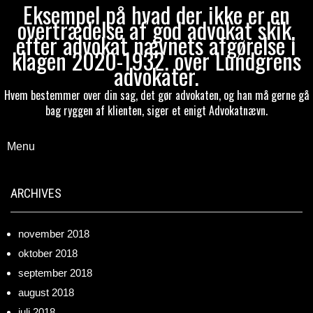
Eksempel på hvad der ikke er en
overtrædelse af god advokat skik,
efter advokat nævnets afgørelse i
klagen 2020-1932. over Lundgrens
advokater.
Hvem bestemmer over din sag, det gør advokaten, og han må gerne gå
bag ryggen af klienten, siger et enigt Advokatnævn.
Menu
ARCHIVES
november 2018
oktober 2018
september 2018
august 2018
juli 2018