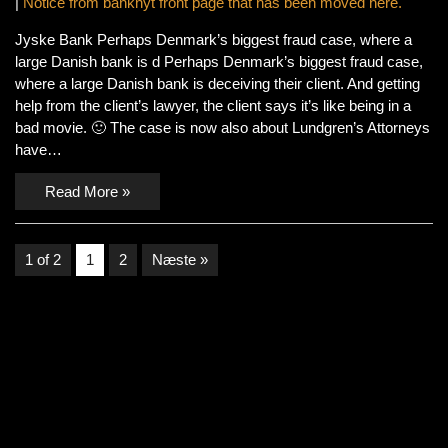
|
Notice from banknyt front page that has been moved here.
Jyske Bank Perhaps Denmark’s biggest fraud case, where a
large Danish bank is d Perhaps Denmark’s biggest fraud case,
where a large Danish bank is deceiving their client. And getting
help from the client’s lawyer, the client says it’s like being in a
bad movie. 🙂 The case is now also about Lundgren’s Attorneys
have…
Read More »
1 of 2
1
2
Næste »