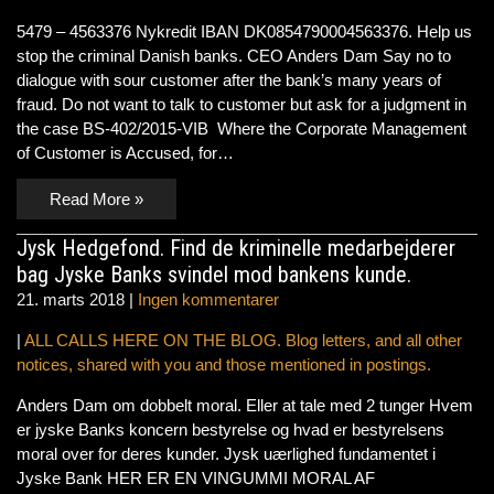
5479 – 4563376 Nykredit IBAN DK0854790004563376. Help us
stop the criminal Danish banks. CEO Anders Dam Say no to
dialogue with sour customer after the bank’s many years of
fraud. Do not want to talk to customer but ask for a judgment in
the case BS-402/2015-VIB Where the Corporate Management
of Customer is Accused, for…
Read More »
Jysk Hedgefond. Find de kriminelle medarbejderer
bag Jyske Banks svindel mod bankens kunde.
21. marts 2018
|
Ingen kommentarer
|
ALL CALLS HERE ON THE BLOG. Blog letters, and all other
notices, shared with you and those mentioned in postings.
Anders Dam om dobbelt moral. Eller at tale med 2 tunger Hvem
er jyske Banks koncern bestyrelse og hvad er bestyrelsens
moral over for deres kunder. Jysk uærlighed fundamentet i
Jyske Bank HER ER EN VINGUMMI MORAL AF