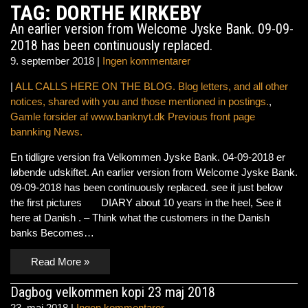
TAG: DORTHE KIRKEBY
An earlier version from Welcome Jyske Bank. 09-09-
2018 has been continuously replaced.
9. september 2018
|
Ingen kommentarer
|
ALL CALLS HERE ON THE BLOG. Blog letters, and all other
notices, shared with you and those mentioned in postings.
,
Gamle forsider af www.banknyt.dk Previous front page
bannking News.
En tidligre version fra Velkommen Jyske Bank. 04-09-2018 er
løbende udskiftet. An earlier version from Welcome Jyske Bank.
09-09-2018 has been continuously replaced. see it just below
the first pictures DIARY about 10 years in the heel, See it
here at Danish . – Think what the customers in the Danish
banks Becomes…
Read More »
Dagbog velkommen kopi 23 maj 2018
23. maj 2018
|
Ingen kommentarer