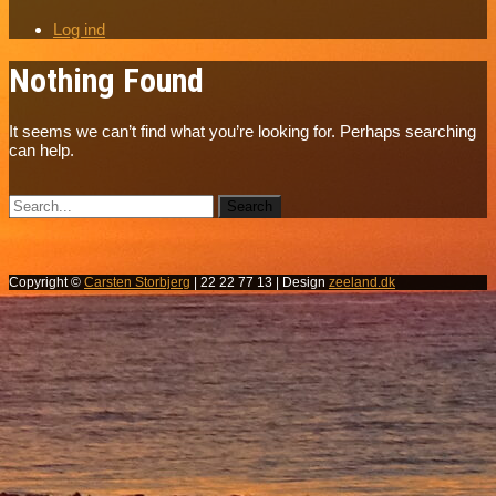
Log ind
Nothing Found
It seems we can’t find what you’re looking for. Perhaps searching
can help.
Copyright ©
Carsten Storbjerg
| 22 22 77 13 | Design
zeeland.dk