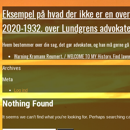
Eksempel på hvad der ikke er en over
2020-1932. over Lundgrens advokate
Hvem bestemmer over din sag, det gør advokaten, og han må gerne gå b
Warning Kromann Reumert. / WELCOME TO MY History. Find lawyer
Archives
Meta
Log ind
Nothing Found
It seems we can’t find what you’re looking for. Perhaps searching ca