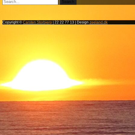
Copyright ©
Carsten Storbjerg
| 22 22 77 13 | Design
zeeland.dk