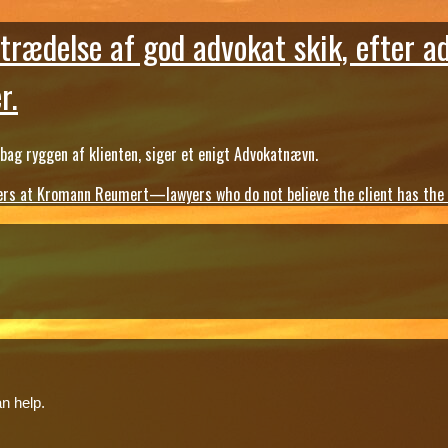
trædelse af god advokat skik, efter a
r.
ag ryggen af klienten, siger et enigt Advokatnævn.
s at Kromann Reumert—lawyers who do not believe the client has the ri
n help.