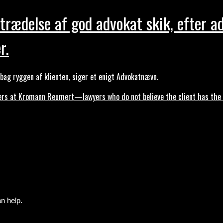
trædelse af god advokat skik, efter a
r.
ag ryggen af klienten, siger et enigt Advokatnævn.
s at Kromann Reumert—lawyers who do not believe the client has the ri
n help.