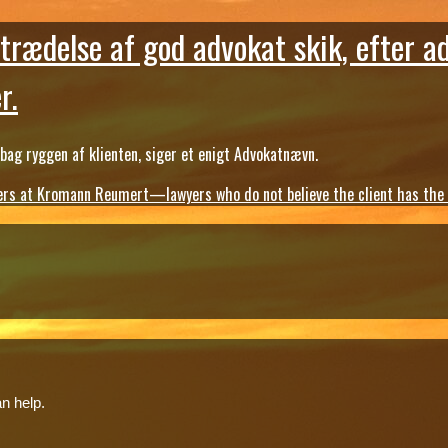
trædelse af god advokat skik, efter a
r.
ag ryggen af klienten, siger et enigt Advokatnævn.
s at Kromann Reumert—lawyers who do not believe the client has the ri
n help.