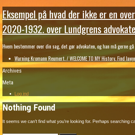
Eksempel på hvad der ikke er en over
2020-1932. over Lundgrens advokate
Hvem bestemmer over din sag, det gør advokaten, og han må gerne gå b
Warning Kromann Reumert. / WELCOME TO MY History. Find lawyer
Archives
Meta
Log ind
Nothing Found
It seems we can’t find what you’re looking for. Perhaps searching ca