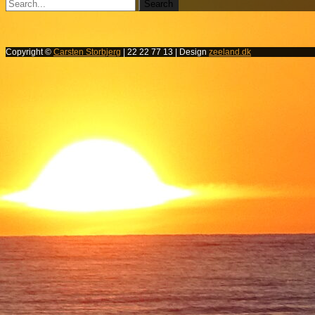
Copyright ©
Carsten Storbjerg
| 22 22 77 13 | Design
zeeland.dk