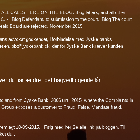
,
ALL CALLS HERE ON THE BLOG. Blog letters, and all other
C. - . Blog Defendant. to submission to the court.
,
Blog The court
peals Board are rejected, November 2015.
ans advokat godkender, i forbindelse med Jyske banks
uesen, bbt@jyskebank.dk der for Jyske Bank kræver kunden
iver du har ændret det bagvedliggende lån.
 to and from Jyske Bank. 2006 until 2015. where the Complaints in
nk Group exposes a customer to Fraud, False. Mandate fraud,
emlagt 10-09-2015. Følg med her Se alle link på bloggen. Til
lket du…