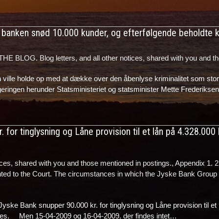
r banken snød 10.000 kunder, og efterfølgende beholdte k
BLOG. Blog letters, and all other notices, shared with you and th
ville holde op med at dække over den åbenlyse kriminalitet som stor
egeringen herunder Statsministeriet og statsminister Mette Frederikse
or tinglysning og Låne provision til et lån på 4.328.000 kr
es, shared with you and those mentioned in postings.
,
Appendix 1. 2.
ented to the Court. The circumstances in which the Jyske Bank Group
Jyske Bank snupper 90.000 kr. for tinglysning og Låne provision til et
indes. Men 15-04-2009 og 16-04-2009. der findes intet…