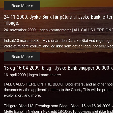
Read More »
24-11-2009. Jyske Bank får påtale til Jyske Bank, efte
Tilbage.
24. november 2009
|
Ingen kommentarer
|
ALL CALLS HERE ON THE 
Indsat.10 marts 2023. Hvis snart den Danske Stat ved regeringen 
være et mindre korrupt land, og ikke som det er i dag, hor selv R
Read More »
15 og 16-04-2009. bilag . Jyske Bank snupper 90.000 kr. f
16. april 2009
|
Ingen kommentarer
|
ALL CALLS HERE ON THE BLOG. Blog letters, and all other notic
documents / the applicant's letters to the Court.
,
This will be pres
exploitation, and more.
Tidligere Bilag 113. Fremlagt som Bilag . Bilag . 15 og 16-04-2009. 
Mette Egholm Nielsen i Nykredit 18-10-2016. oplyses slet ikke f