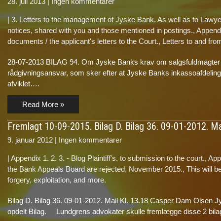
28. juli 2013
|
Ingen kommentarer
|
3. Letters to the management of Jyske Bank. As well as to Lawyer
notices, shared with you and those mentioned in postings.
,
Appendix
documents / the applicant's letters to the Court.
,
Letters to and fr
28-07-2013 BILAG 94. Om Jyske Banks krav om salgsfuldmagter ti
rådgivningsansvar, som sker efter at Jyske Banks inkassoafdel
afviklet….
Read More »
Fremlagt 10-09-2015. Bilag D. Bilag 36. 09-01-2012. Ma
9. januar 2012
|
Ingen kommentarer
|
Appendix 1. 2. 3. - Blog Plaintiff's. to submission to the court.
,
Appe
the Bank Appeals Board are rejected, November 2015.
,
This will 
forgery, exploitation, and more.
Bilag D. Bilag 36. 09-01-2012. Mail Kl. 13.18 Casper Dam Olsen J
opdelt Bilag. Lundgrens advokater skulle fremlægge disse 2 bil