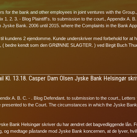
s for the bank and other employees in joint ventures with the Group.
 1. 2. 3. - Blog Plaintiff's. to submission to the court.
,
Appendix A. B. 
om Jyske Bank. 2006 until 2015. where the Complaints in the Bank Ap
l kundens 2 ejendomme. Kunde underskriver med forbehold for at h
ing, ( bedre kendt som den GRØNNE SLAGTER. ) ved Birgit Buch Th
il Kl. 13.18. Casper Dam Olsen Jyske Bank Helsingør skr
ndix A. B. C. - . Blog Defendant. to submission to the court.
,
Letters
be presented to the Court. The circumstances in which the Jyske Ba
yske Bank Helsingør skriver du har ændret det bagvedliggende lån. Fr
ag, og medtage påstande mod Jyske Bank koncernen, at de lyver, hvi