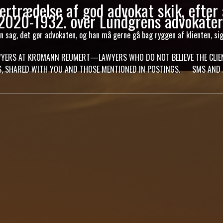
ertrædelse af god advokat skik, efter
2020-1932. over Lundgrens advokater
sag, det gør advokaten, og han må gerne gå bag ryggen af klienten, si
WYERS AT KROMANN REUMERT—LAWYERS WHO DO NOT BELIEVE THE CLIEN
ES, SHARED WITH YOU AND THOSE MENTIONED IN POSTINGS.
SMS AND 