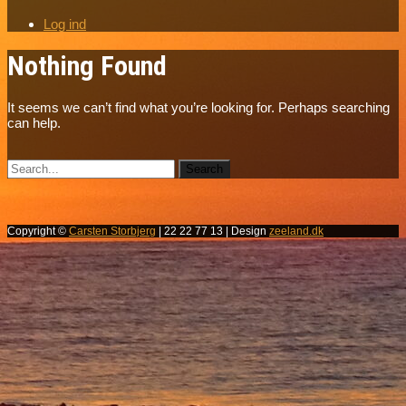
Log ind
Nothing Found
It seems we can’t find what you’re looking for. Perhaps searching
can help.
Copyright ©
Carsten Storbjerg
| 22 22 77 13 | Design
zeeland.dk