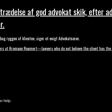
trædelse af god advokat skik, efter a
r.
ag ryggen af klienten, siger et enigt Advokatnævn.
s at Kromann Reumert—lawyers who do not believe the client has the ri
n help.