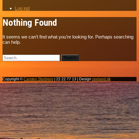
Log ind
Nothing Found
It seems we can’t find what you’re looking for. Perhaps searching
can help.
Copyright ©
Carsten Storbjerg
| 22 22 77 13 | Design
zeeland.dk