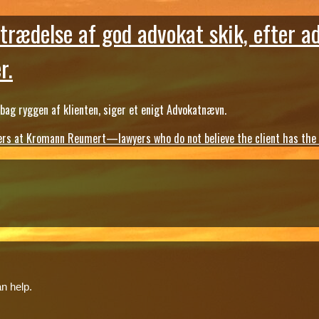
trædelse af god advokat skik, efter a
r.
ag ryggen af klienten, siger et enigt Advokatnævn.
s at Kromann Reumert—lawyers who do not believe the client has the ri
n help.