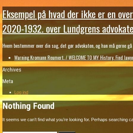
Eksempel på hvad der ikke er en over
2020-1932. over Lundgrens advokate
Hvem bestemmer over din sag, det gør advokaten, og han må gerne gå b
Warning Kromann Reumert. / WELCOME TO MY History. Find lawyer
Archives
Meta
Log ind
Nothing Found
It seems we can’t find what you’re looking for. Perhaps searching ca