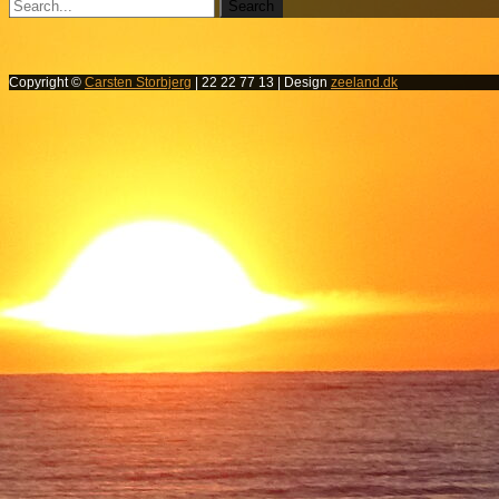
Copyright ©
Carsten Storbjerg
| 22 22 77 13 | Design
zeeland.dk