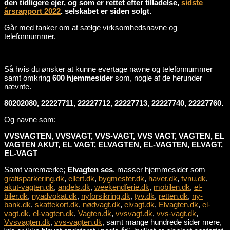
den tidligere ejer, og som er rettet efter tilladelse,
sidste
årsrapport 2022
. selskabet er siden solgt.
Går med tanker om at sælge virksomhedsnavne og
telefonnummer.
Så hvis du ønsker at kunne evertage navne og telefonnummer
samt omkring
600 hjemmesider
som, nogle af de herunder
nævnte.
80202080, 22227711, 22227712, 22227713, 22227740, 22227760.
Og navne som:
VVSVAGTEN, VVSVAGT, VVS-VAGT, VVS VAGT, VAGTEN, EL
VAGTEN AKUT, EL VAGT, ELVAGTEN, EL-VAGTEN, ELVAGT,
EL-VAGT
Samt varemærke;
Elvagten ses
. masser hjemmesider som
gratisparkering.dk
,
ellert.dk
,
bygmester.dk
,
haver.dk
,
tvnu.dk
,
akut-vagten.dk
,
andels.dk
,
weekendferie.dk
,
mobilen.dk
,
el-
biler.dk
,
nyadvokat.dk
,
nyforsikring.dk
,
tyv.dk
,
retten.dk
,
ny-
bank.dk
,
skattekort.dk
,
nødvagt.dk
,
elvagt.dk
,
Elvagten.dk
,
el-
vagt.dk
,
el-vagten.dk
,
Vagten.dk
,
vvsvagt.dk
,
vvs-vagt.dk
,
Vvsvagten.dk
,
vvs-vagten.dk
, samt mange hundrede sider mere,