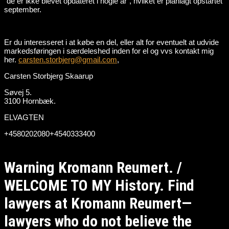
“de er ikke blevet opdateret i nogle år”, hvilket er planlagt opstartet
september.
Er du interesseret i at købe en del, eller alt for eventuelt at udvide
markedsføringen i særdeleshed inden for el og vvs kontakt mig
her.
carsten.storbjerg@gmail.com
,
Carsten Storbjerg Skaarup
Søvej 5.
3100 Hornbæk.
ELVAGTEN
+4580202080+4540333400
Warning Kromann Reumert. /
WELCOME TO MY History. Find
lawyers at Kromann Reumert—
lawyers who do not believe the