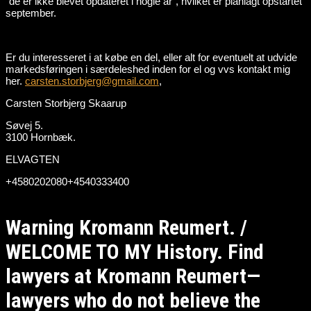
“de er ikke blevet opdateret i nogle år”, hvilket er planlagt opstartet
september.
Er du interesseret i at købe en del, eller alt for eventuelt at udvide
markedsføringen i særdeleshed inden for el og vvs kontakt mig
her.
carsten.storbjerg@gmail.com
,
Carsten Storbjerg Skaarup
Søvej 5.
3100 Hornbæk.
ELVAGTEN
+4580202080+4540333400
Warning Kromann Reumert. /
WELCOME TO MY History. Find
lawyers at Kromann Reumert—
lawyers who do not believe the