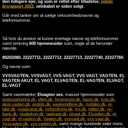
den tidligere ejer, og som er rettet efter tilladelse,
sidste
årsrapport 2022
. selskabet er siden solgt.
Går med tanker om at sælge virksomhedsnavne og
telefonnummer.
Så hvis du ønsker at kunne evertage navne og telefonnummer
samt omkring
600 hjemmesider
som, nogle af de herunder
nævnte.
80202080, 22227711, 22227712, 22227713, 22227740, 22227760.
Og navne som:
VVSVAGTEN, VVSVAGT, VVS-VAGT, VVS VAGT, VAGTEN, EL
VAGTEN AKUT, EL VAGT, ELVAGTEN, EL-VAGTEN, ELVAGT,
EL-VAGT
Samt varemærke;
Elvagten ses
. masser hjemmesider som
gratisparkering.dk
,
ellert.dk
,
bygmester.dk
,
haver.dk
,
tvnu.dk
,
akut-vagten.dk
,
andels.dk
,
weekendferie.dk
,
mobilen.dk
,
el-
biler.dk
,
nyadvokat.dk
,
nyforsikring.dk
,
tyv.dk
,
retten.dk
,
ny-
bank.dk
,
skattekort.dk
,
nødvagt.dk
,
elvagt.dk
,
Elvagten.dk
,
el-
vagt.dk
,
el-vagten.dk
,
Vagten.dk
,
vvsvagt.dk
,
vvs-vagt.dk
,
Vvsvagten.dk
,
vvs-vagten.dk
, samt mange hundrede sider mere,