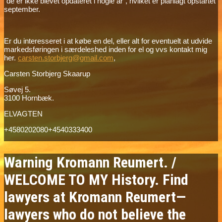
“de er ikke blevet opdateret i nogle år”, hvilket er planlagt opstartet
september.
Er du interesseret i at købe en del, eller alt for eventuelt at udvide
markedsføringen i særdeleshed inden for el og vvs kontakt mig
her.
carsten.storbjerg@gmail.com
,
Carsten Storbjerg Skaarup
Søvej 5.
3100 Hornbæk.
ELVAGTEN
+4580202080+4540333400
Warning Kromann Reumert. /
WELCOME TO MY History. Find
lawyers at Kromann Reumert—
lawyers who do not believe the