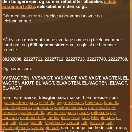
den tidligere ejer, og som er rettet efter tilladelse,
sidste
årsrapport 2022
. selskabet er siden solgt.
Går med tanker om at sælge virksomhedsnavne og
telefonnummer.
Så hvis du ønsker at kunne evertage navne og telefonnummer
samt omkring
600 hjemmesider
som, nogle af de herunder
nævnte.
80202080, 22227711, 22227712, 22227713, 22227740, 22227760.
Og navne som:
VVSVAGTEN, VVSVAGT, VVS-VAGT, VVS VAGT, VAGTEN, EL
VAGTEN AKUT, EL VAGT, ELVAGTEN, EL-VAGTEN, ELVAGT,
EL-VAGT
Samt varemærke;
Elvagten ses
. masser hjemmesider som
gratisparkering.dk
,
ellert.dk
,
bygmester.dk
,
haver.dk
,
tvnu.dk
,
akut-vagten.dk
,
andels.dk
,
weekendferie.dk
,
mobilen.dk
,
el-
biler.dk
,
nyadvokat.dk
,
nyforsikring.dk
,
tyv.dk
,
retten.dk
,
ny-
bank.dk
,
skattekort.dk
,
nødvagt.dk
,
elvagt.dk
,
Elvagten.dk
,
el-
vagt.dk
,
el-vagten.dk
,
Vagten.dk
,
vvsvagt.dk
,
vvs-vagt.dk
,
Vvsvagten.dk
,
vvs-vagten.dk
, samt mange hundrede sider mere,