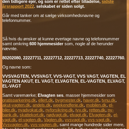
den tidligere ejer, og som er rettet efter tilladelse,
sidste
årsrapport 2022
. selskabet er siden solgt.
Går med tanker om at sælge virksomhedsnavne og
telefonnummer.
Så hvis du ønsker at kunne evertage navne og telefonnummer
samt omkring
600 hjemmesider
som, nogle af de herunder
nævnte.
80202080, 22227711, 22227712, 22227713, 22227740, 22227760.
Og navne som:
VVSVAGTEN, VVSVAGT, VVS-VAGT, VVS VAGT, VAGTEN, EL
VAGTEN AKUT, EL VAGT, ELVAGTEN, EL-VAGTEN, ELVAGT,
EL-VAGT
Samt varemærke;
Elvagten ses
. masser hjemmesider som
gratisparkering.dk
,
ellert.dk
,
bygmester.dk
,
haver.dk
,
tvnu.dk
,
akut-vagten.dk
,
andels.dk
,
weekendferie.dk
,
mobilen.dk
,
el-
biler.dk
,
nyadvokat.dk
,
nyforsikring.dk
,
tyv.dk
,
retten.dk
,
ny-
bank.dk
,
skattekort.dk
,
nødvagt.dk
,
elvagt.dk
,
Elvagten.dk
,
el-
vagt.dk
,
el-vagten.dk
,
Vagten.dk
,
vvsvagt.dk
,
vvs-vagt.dk
,
Vvsvagten.dk
,
vvs-vagten.dk
, samt mange hundrede sider mere,