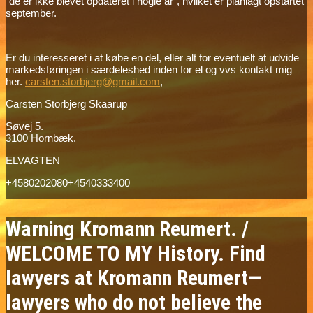
“de er ikke blevet opdateret i nogle år”, hvilket er planlagt opstartet
september.
Er du interesseret i at købe en del, eller alt for eventuelt at udvide
markedsføringen i særdeleshed inden for el og vvs kontakt mig
her.
carsten.storbjerg@gmail.com
,
Carsten Storbjerg Skaarup
Søvej 5.
3100 Hornbæk.
ELVAGTEN
+4580202080+4540333400
Warning Kromann Reumert. /
WELCOME TO MY History. Find
lawyers at Kromann Reumert—
lawyers who do not believe the