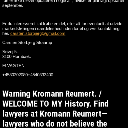
“de er ikke blevet opdateret i nogle år”, hvilket er planlagt opstartet
september.
Er du interesseret i at købe en del, eller alt for eventuelt at udvide
markedsføringen i særdeleshed inden for el og vvs kontakt mig
her.
carsten.storbjerg@gmail.com
,
Carsten Storbjerg Skaarup
Søvej 5.
3100 Hornbæk.
ELVAGTEN
+4580202080+4540333400
Warning Kromann Reumert. /
WELCOME TO MY History. Find
lawyers at Kromann Reumert—
lawyers who do not believe the