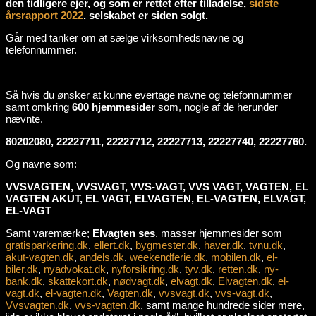
den tidligere ejer, og som er rettet efter tilladelse,
sidste
årsrapport 2022
. selskabet er siden solgt.
Går med tanker om at sælge virksomhedsnavne og
telefonnummer.
Så hvis du ønsker at kunne evertage navne og telefonnummer
samt omkring
600 hjemmesider
som, nogle af de herunder
nævnte.
80202080, 22227711, 22227712, 22227713, 22227740, 22227760.
Og navne som:
VVSVAGTEN, VVSVAGT, VVS-VAGT, VVS VAGT, VAGTEN, EL
VAGTEN AKUT, EL VAGT, ELVAGTEN, EL-VAGTEN, ELVAGT,
EL-VAGT
Samt varemærke;
Elvagten ses
. masser hjemmesider som
gratisparkering.dk
,
ellert.dk
,
bygmester.dk
,
haver.dk
,
tvnu.dk
,
akut-vagten.dk
,
andels.dk
,
weekendferie.dk
,
mobilen.dk
,
el-
biler.dk
,
nyadvokat.dk
,
nyforsikring.dk
,
tyv.dk
,
retten.dk
,
ny-
bank.dk
,
skattekort.dk
,
nødvagt.dk
,
elvagt.dk
,
Elvagten.dk
,
el-
vagt.dk
,
el-vagten.dk
,
Vagten.dk
,
vvsvagt.dk
,
vvs-vagt.dk
,
Vvsvagten.dk
,
vvs-vagten.dk
, samt mange hundrede sider mere,