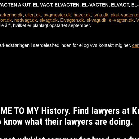
VAGTEN AKUT, EL VAGT, ELVAGTEN, EL-VAGTEN, ELVAGT, E
parkering.dk
,
ellert.dk
,
bygmester.dk
,
haver.dk
,
tvnu.dk
,
akut-vagten.d
ort.dk
,
nødvagt.dk
,
elvagt.dk
,
Elvagten.dk
,
el-vagt.dk
,
el-vagten.dk
,
V
 år”, hvilket er planlagt opstartet september.
e markedsføringen i særdeleshed inden for el og vvs kontakt mig her.
car
ME TO MY History. Find lawyers at 
to know what their lawyers are doing.