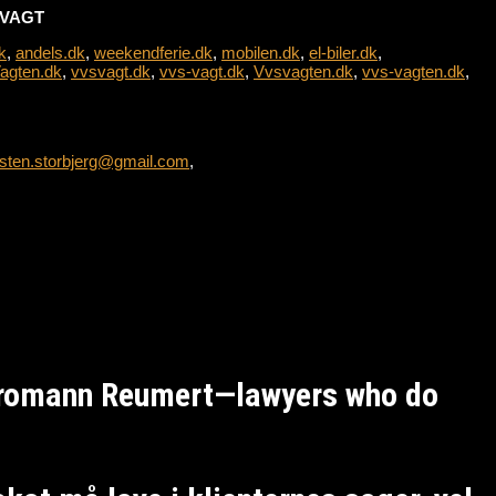
L-VAGT
k
,
andels.dk
,
weekendferie.dk
,
mobilen.dk
,
el-biler.dk
,
agten.dk
,
vvsvagt.dk
,
vvs-vagt.dk
,
Vvsvagten.dk
,
vvs-vagten.dk
,
sten.storbjerg@gmail.com
,
Kromann Reumert—lawyers who do