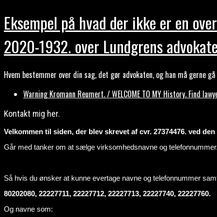
Eksempel på hvad der ikke er en over
2020-1932. over Lundgrens advokate
Hvem bestemmer over din sag, det gør advokaten, og han må gerne gå b
Warning Kromann Reumert. / WELCOME TO MY History. Find lawyer
Kontakt mig her.
Velkommen til siden, der blev skrevet af cvr. 27374476. ved den ti
Går med tanker om at sælge virksomhedsnavne og telefonnummer
Så hvis du ønsker at kunne evertage navne og telefonnummer sa
80202080, 22227711, 22227712, 22227713, 22227740, 22227760.
Og navne som: