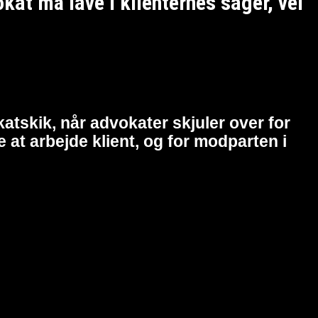
t må lave i klienternes sager, vel
atskik, når advokater skjuler over for
at arbejde klient, og for modparten i