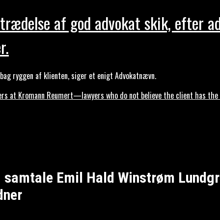
trædelse af god advokat skik, efter a
r.
ag ryggen af klienten, siger et enigt Advokatnævn.
s at Kromann Reumert—lawyers who do not believe the client has the ri
. samtale Emil Hald Winstrøm Lundgre
dner