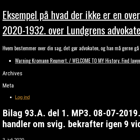
Eksempel på hvad der ikke er en over
2020-1932. over Lundgrens advokate
Hvem bestemmer over din sag, det gør advokaten, og han må gerne gå b
Warning Kromann Reumert. / WELCOME TO MY History. Find lawyer
Archives
Meta
Log ind
Bilag 93.A. del 1. MP3. 08-07-2019
handler om svig. bekrafter igen 9 vi
3. juli 2020