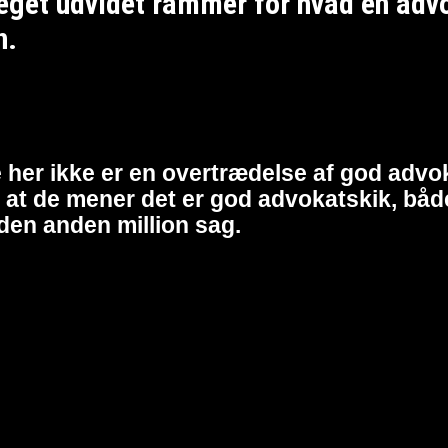
et udvidet rammer for hvad en advoka
n.
 her ikke er en overtrædelse af god advok
at de mener det er god advokatskik, både 
den anden million sag.