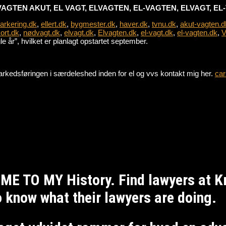
VAGTEN AKUT, EL VAGT, ELVAGTEN, EL-VAGTEN, ELVAGT, E
parkering.dk
,
ellert.dk
,
bygmester.dk
,
haver.dk
,
tvnu.dk
,
akut-vagten.d
ort.dk
,
nødvagt.dk
,
elvagt.dk
,
Elvagten.dk
,
el-vagt.dk
,
el-vagten.dk
,
V
 år”, hvilket er planlagt opstartet september.
e markedsføringen i særdeleshed inden for el og vvs kontakt mig her.
car
ME TO MY History. Find lawyers at 
to know what their lawyers are doing.