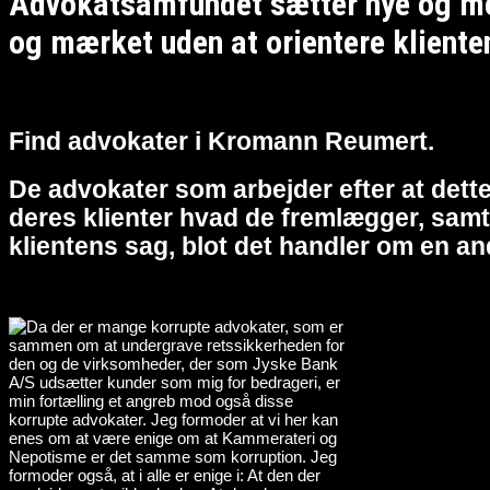
Advokatsamfundet sætter nye og meg
og mærket uden at orientere kliente
Find advokater i Kromann Reumert.
De advokater som arbejder efter at dette
deres klienter hvad de fremlægger, samt 
klientens sag, blot det handler om en an