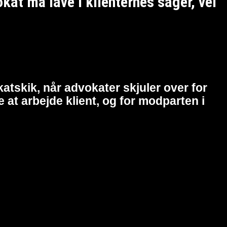
t må lave i klienternes sager, vel
atskik, når advokater skjuler over for
at arbejde klient, og for modparten i