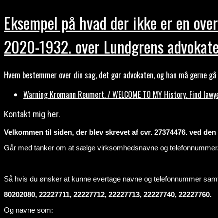
Eksempel på hvad der ikke er en over
2020-1932. over Lundgrens advokate
Hvem bestemmer over din sag, det gør advokaten, og han må gerne gå b
Warning Kromann Reumert. / WELCOME TO MY History. Find lawyer
Kontakt mig her.
Velkommen til siden, der blev skrevet af cvr. 27374476. ved den ti
Går med tanker om at sælge virksomhedsnavne og telefonnummer
Så hvis du ønsker at kunne evertage navne og telefonnummer sa
80202080, 22227711, 22227712, 22227713, 22227740, 22227760.
Og navne som: