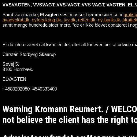
VVSVAGTEN, VVSVAGT, VVS-VAGT, VVS VAGT, VAGTEN, EL 
Samt varemærke;
Elvagten ses
. masser hjemmesider som
gratis
nyadvokat.dk
,
nyforsikring.dk
,
tyv.dk
,
retten.dk
,
ny-bank.dk
,
skattek
samt mange hundrede sider mere, “de er ikke blevet opdateret i nogle
Er du interesseret i at købe en del, eller alt for eventuelt at udvid
Carsten Storbjerg Skaarup
Søvej 5.
3100 Hornbæk.
ELVAGTEN
+4580202080+4540333400
Warning Kromann Reumert. / WELCO
not believe the client has the right 