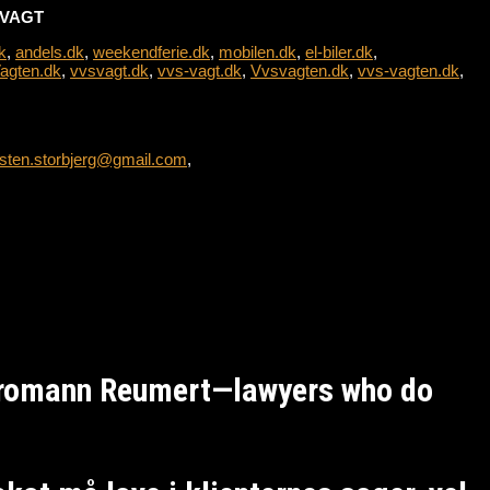
L-VAGT
k
,
andels.dk
,
weekendferie.dk
,
mobilen.dk
,
el-biler.dk
,
agten.dk
,
vvsvagt.dk
,
vvs-vagt.dk
,
Vvsvagten.dk
,
vvs-vagten.dk
,
sten.storbjerg@gmail.com
,
Kromann Reumert—lawyers who do