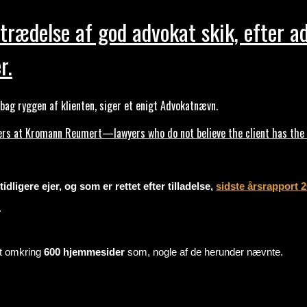
trædelse af god advokat skik, efter a
r.
ag ryggen af klienten, siger et enigt Advokatnævn.
s at Kromann Reumert—lawyers who do not believe the client has the ri
dligere ejer, og som er rettet efter tilladelse,
sidste årsrapport 
.
mt omkring
600 hjemmesider
som, nogle af de herunder nævnte.