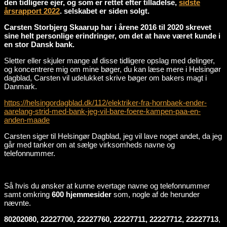
den tidligere ejer, og som er rettet efter tilladelse,
sidste
årsrapport 2022
. selskabet er siden solgt.
Carsten Storbjerg Skaarup har i årene 2016 til 2020 skrevet
sine helt personlige erindringer, om det at have været kunde i
en stor Dansk bank.
Sletter eller skjuler mange af disse tidligere opslag med delinger,
og koncentrere mig om mine bøger, du kan læse mere i Helsingør
dagblad, Carsten vil udelukket skrive bøger om bakers magt i
Danmark.
https://helsingordagblad.dk/112/elektriker-fra-hornbaek-ender-
aarelang-strid-med-bank-jeg-vil-bare-foere-kampen-paa-en-
anden-maade
Carsten siger til Helsingør Dagblad, jeg vil lave noget andet, da jeg
går med tanker om at sælge virksomheds navne og
telefonnummer.
Så hvis du ønsker at kunne evertage navne og telefonnummer
samt omkring
600 hjemmesider
som, nogle af de herunder
nævnte.
80202080, 22227700, 22227760, 22227711, 22227712, 22227713
,