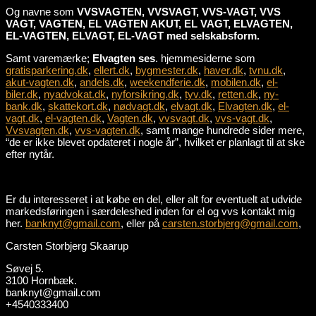
Og navne som
VVSVAGTEN, VVSVAGT, VVS-VAGT, VVS
VAGT, VAGTEN, EL VAGTEN AKUT, EL VAGT, ELVAGTEN,
EL-VAGTEN, ELVAGT, EL-VAGT med selskabsform.
Samt varemærke;
Elvagten ses
. hjemmesiderne som
gratisparkering.dk
,
ellert.dk
,
bygmester.dk
,
haver.dk
,
tvnu.dk
,
akut-vagten.dk
,
andels.dk
,
weekendferie.dk
,
mobilen.dk
,
el-
biler.dk
,
nyadvokat.dk
,
nyforsikring.dk
,
tyv.dk
,
retten.dk
,
ny-
bank.dk
,
skattekort.dk
,
nødvagt.dk
,
elvagt.dk
,
Elvagten.dk
,
el-
vagt.dk
,
el-vagten.dk
,
Vagten.dk
,
vvsvagt.dk
,
vvs-vagt.dk
,
Vvsvagten.dk
,
vvs-vagten.dk
, samt mange hundrede sider mere,
“de er ikke blevet opdateret i nogle år”, hvilket er planlagt til at ske
efter nytår.
Er du interesseret i at købe en del, eller alt for eventuelt at udvide
markedsføringen i særdeleshed inden for el og vvs kontakt mig
her.
banknyt@gmail.com
, eller på
carsten.storbjerg@gmail.com
,
Carsten Storbjerg Skaarup
Søvej 5.
3100 Hornbæk.
banknyt@gmail.com
+4540333400