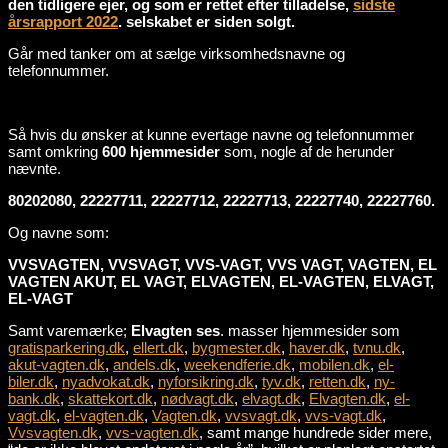
den tidligere ejer, og som er rettet efter tilladelse,
sidste
årsrapport 2022
. selskabet er siden solgt.
Går med tanker om at sælge virksomhedsnavne og
telefonnummer.
Så hvis du ønsker at kunne evertage navne og telefonnummer
samt omkring
600 hjemmesider
som, nogle af de herunder
nævnte.
80202080, 22227711, 22227712, 22227713, 22227740, 22227760.
Og navne som:
VVSVAGTEN, VVSVAGT, VVS-VAGT, VVS VAGT, VAGTEN, EL
VAGTEN AKUT, EL VAGT, ELVAGTEN, EL-VAGTEN, ELVAGT,
EL-VAGT
Samt varemærke;
Elvagten ses
. masser hjemmesider som
gratisparkering.dk
,
ellert.dk
,
bygmester.dk
,
haver.dk
,
tvnu.dk
,
akut-vagten.dk
,
andels.dk
,
weekendferie.dk
,
mobilen.dk
,
el-
biler.dk
,
nyadvokat.dk
,
nyforsikring.dk
,
tyv.dk
,
retten.dk
,
ny-
bank.dk
,
skattekort.dk
,
nødvagt.dk
,
elvagt.dk
,
Elvagten.dk
,
el-
vagt.dk
,
el-vagten.dk
,
Vagten.dk
,
vvsvagt.dk
,
vvs-vagt.dk
,
Vvsvagten.dk
,
vvs-vagten.dk
, samt mange hundrede sider mere,