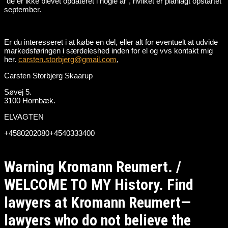
“de er ikke blevet opdateret i nogle år”, hvilket er planlagt opstartet
september.
Er du interesseret i at købe en del, eller alt for eventuelt at udvide
markedsføringen i særdeleshed inden for el og vvs kontakt mig
her.
carsten.storbjerg@gmail.com
,
Carsten Storbjerg Skaarup
Søvej 5.
3100 Hornbæk.
ELVAGTEN
+4580202080+4540333400
Warning Kromann Reumert. /
WELCOME TO MY History. Find
lawyers at Kromann Reumert—
lawyers who do not believe the