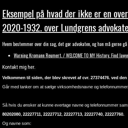
Eksempel på hvad der ikke er en over
2020-1932. over Lundgrens advokate
Hvem bestemmer over din sag, det gør advokaten, og han må gerne gå b
Warning Kromann Reumert. / WELCOME TO MY History. Find lawyer
Kontakt mig her.
Velkommen til siden, der blev skrevet af cvr. 27374476. ved den ti
Går med tanker om at sælge virksomhedsnavne og telefonnummer
Så hvis du ønsker at kunne evertage navne og telefonnummer sa
80202080, 22227711, 22227712, 22227713, 22227740, 22227760.
Og navne som: