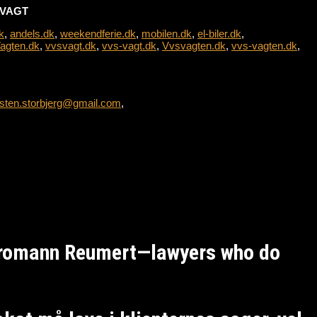
L-VAGT
k
,
andels.dk
,
weekendferie.dk
,
mobilen.dk
,
el-biler.dk
,
agten.dk
,
vvsvagt.dk
,
vvs-vagt.dk
,
Vvsvagten.dk
,
vvs-vagten.dk
,
sten.storbjerg@gmail.com
,
Kromann Reumert—lawyers who do