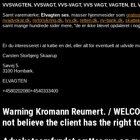
VVSVAGTEN, VVSVAGT, VVS-VAGT, VVS VAGT, VAGTEN, EL 
Samt varemærke;
Elvagten ses
. masser hjemmesider som
gratis
nyadvokat.dk
,
nyforsikring.dk
,
tyv.dk
,
retten.dk
,
ny-bank.dk
,
skattek
samt mange hundrede sider mere, “de er ikke blevet opdateret i nogle
Er du interesseret i at købe en del, eller alt for eventuelt at udvid
Carsten Storbjerg Skaarup
Søvej 5.
3100 Hornbæk.
ELVAGTEN
+4580202080+4540333400
Warning Kromann Reumert. / WELCO
not believe the client has the right 