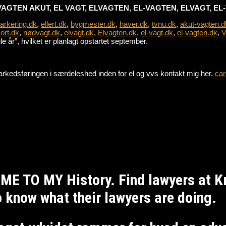
VAGTEN AKUT, EL VAGT, ELVAGTEN, EL-VAGTEN, ELVAGT, E
parkering.dk
,
ellert.dk
,
bygmester.dk
,
haver.dk
,
tvnu.dk
,
akut-vagten.d
ort.dk
,
nødvagt.dk
,
elvagt.dk
,
Elvagten.dk
,
el-vagt.dk
,
el-vagten.dk
,
V
 år”, hvilket er planlagt opstartet september.
e markedsføringen i særdeleshed inden for el og vvs kontakt mig her.
car
ME TO MY History. Find lawyers at 
to know what their lawyers are doing.