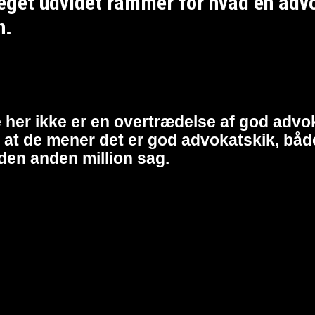
et udvidet rammer for hvad en advoka
n.
 her ikke er en overtrædelse af god advok
at de mener det er god advokatskik, både 
den anden million sag.