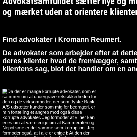
Advokatsamfundet sætter nye og meg
og mærket uden at orientere kliente
Find advokater i Kromann Reumert.
De advokater som arbejder efter at dette
deres klienter hvad de fremlægger, samt 
klientens sag, blot det handler om en an