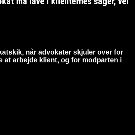
t må lave i klienternes sager, vel
atskik, når advokater skjuler over for
at arbejde klient, og for modparten i