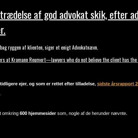
trædelse af god advokat skik, efter a
r.
ag ryggen af klienten, siger et enigt Advokatnævn.
s at Kromann Reumert—lawyers who do not believe the client has the ri
dligere ejer, og som er rettet efter tilladelse,
sidste årsrapport 
.
mt omkring
600 hjemmesider
som, nogle af de herunder nævnte.