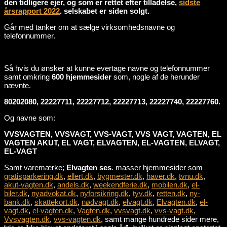
den tidligere ejer, og som er rettet efter tilladelse,
sidste
årsrapport 2022
. selskabet er siden solgt.
Går med tanker om at sælge virksomhedsnavne og
telefonnummer.
Så hvis du ønsker at kunne evertage navne og telefonnummer
samt omkring
600 hjemmesider
som, nogle af de herunder
nævnte.
80202080, 22227711, 22227712, 22227713, 22227740, 22227760.
Og navne som:
VVSVAGTEN, VVSVAGT, VVS-VAGT, VVS VAGT, VAGTEN, EL
VAGTEN AKUT, EL VAGT, ELVAGTEN, EL-VAGTEN, ELVAGT,
EL-VAGT
Samt varemærke;
Elvagten ses
. masser hjemmesider som
gratisparkering.dk
,
ellert.dk
,
bygmester.dk
,
haver.dk
,
tvnu.dk
,
akut-vagten.dk
,
andels.dk
,
weekendferie.dk
,
mobilen.dk
,
el-
biler.dk
,
nyadvokat.dk
,
nyforsikring.dk
,
tyv.dk
,
retten.dk
,
ny-
bank.dk
,
skattekort.dk
,
nødvagt.dk
,
elvagt.dk
,
Elvagten.dk
,
el-
vagt.dk
,
el-vagten.dk
,
Vagten.dk
,
vvsvagt.dk
,
vvs-vagt.dk
,
Vvsvagten.dk
,
vvs-vagten.dk
, samt mange hundrede sider mere,