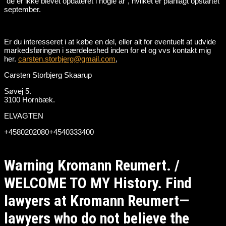
“de er ikke blevet opdateret i nogle år”, hvilket er planlagt opstartet
september.
Er du interesseret i at købe en del, eller alt for eventuelt at udvide
markedsføringen i særdeleshed inden for el og vvs kontakt mig
her.
carsten.storbjerg@gmail.com
,
Carsten Storbjerg Skaarup
Søvej 5.
3100 Hornbæk.
ELVAGTEN
+4580202080+4540333400
Warning Kromann Reumert. /
WELCOME TO MY History. Find
lawyers at Kromann Reumert—
lawyers who do not believe the