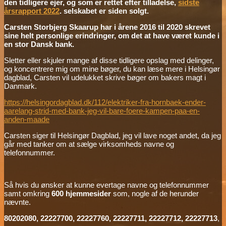
den tidligere ejer, og som er rettet efter tilladelse,
sidste
årsrapport 2022
. selskabet er siden solgt.
Carsten Storbjerg Skaarup har i årene 2016 til 2020 skrevet
sine helt personlige erindringer, om det at have været kunde i
en stor Dansk bank.
Sletter eller skjuler mange af disse tidligere opslag med delinger,
og koncentrere mig om mine bøger, du kan læse mere i Helsingør
dagblad, Carsten vil udelukket skrive bøger om bakers magt i
Danmark.
https://helsingordagblad.dk/112/elektriker-fra-hornbaek-ender-
aarelang-strid-med-bank-jeg-vil-bare-foere-kampen-paa-en-
anden-maade
Carsten siger til Helsingør Dagblad, jeg vil lave noget andet, da jeg
går med tanker om at sælge virksomheds navne og
telefonnummer.
Så hvis du ønsker at kunne evertage navne og telefonnummer
samt omkring
600 hjemmesider
som, nogle af de herunder
nævnte.
80202080, 22227700, 22227760, 22227711, 22227712, 22227713
,