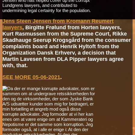
Jensen who has helped cover up the corrupt
Lundgrens lawyers, and contributed to
undermining legal certainty for the population.
Jens Steen Jensen from Kromann Reumert
lawyers
, Birgitte Frølund from Horten lawyers,
Kurt Rasmussen from the Supreme Court, Rikke
Skadhauge Seerup Krogsgård from the consumer
complaints board and Henrik Hyltoft from the
Organization Dansk Erhverv, a decision that
Martin Lavesen from DLA Pipper lawyers agree
with, that.
SEE MORE 05-06-2021
.