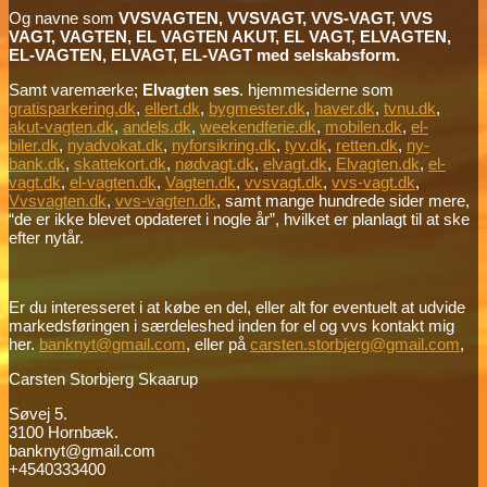
Og navne som
VVSVAGTEN, VVSVAGT, VVS-VAGT, VVS
VAGT, VAGTEN, EL VAGTEN AKUT, EL VAGT, ELVAGTEN,
EL-VAGTEN, ELVAGT, EL-VAGT med selskabsform.
Samt varemærke;
Elvagten ses
. hjemmesiderne som
gratisparkering.dk
,
ellert.dk
,
bygmester.dk
,
haver.dk
,
tvnu.dk
,
akut-vagten.dk
,
andels.dk
,
weekendferie.dk
,
mobilen.dk
,
el-
biler.dk
,
nyadvokat.dk
,
nyforsikring.dk
,
tyv.dk
,
retten.dk
,
ny-
bank.dk
,
skattekort.dk
,
nødvagt.dk
,
elvagt.dk
,
Elvagten.dk
,
el-
vagt.dk
,
el-vagten.dk
,
Vagten.dk
,
vvsvagt.dk
,
vvs-vagt.dk
,
Vvsvagten.dk
,
vvs-vagten.dk
, samt mange hundrede sider mere,
“de er ikke blevet opdateret i nogle år”, hvilket er planlagt til at ske
efter nytår.
Er du interesseret i at købe en del, eller alt for eventuelt at udvide
markedsføringen i særdeleshed inden for el og vvs kontakt mig
her.
banknyt@gmail.com
, eller på
carsten.storbjerg@gmail.com
,
Carsten Storbjerg Skaarup
Søvej 5.
3100 Hornbæk.
banknyt@gmail.com
+4540333400