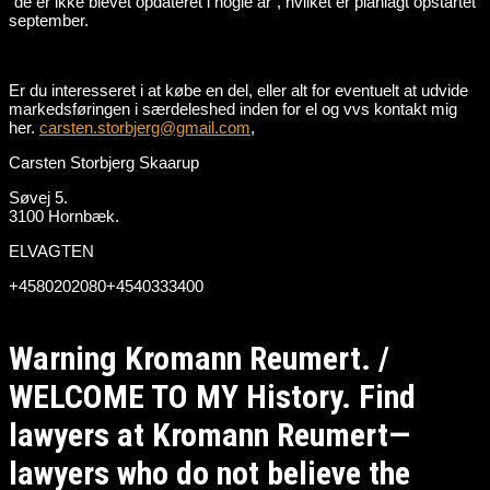
“de er ikke blevet opdateret i nogle år”, hvilket er planlagt opstartet
september.
Er du interesseret i at købe en del, eller alt for eventuelt at udvide
markedsføringen i særdeleshed inden for el og vvs kontakt mig
her.
carsten.storbjerg@gmail.com
,
Carsten Storbjerg Skaarup
Søvej 5.
3100 Hornbæk.
ELVAGTEN
+4580202080+4540333400
Warning Kromann Reumert. /
WELCOME TO MY History. Find
lawyers at Kromann Reumert—
lawyers who do not believe the