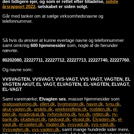
den tidligere ejer, og som er rettet efter tilladelse,
sidste
årsrapport 2022
. selskabet er siden solgt.
Går med tanker om at sælge virksomhedsnavne og
telefonnummer.
Så hvis du ønsker at kunne evertage navne og telefonnummer
samt omkring
600 hjemmesider
som, nogle af de herunder
nævnte.
80202080, 22227711, 22227712, 22227713, 22227740, 22227760.
Og navne som:
VVSVAGTEN, VVSVAGT, VVS-VAGT, VVS VAGT, VAGTEN, EL
VAGTEN AKUT, EL VAGT, ELVAGTEN, EL-VAGTEN, ELVAGT,
EL-VAGT
Samt varemærke;
Elvagten ses
. masser hjemmesider som
gratisparkering.dk
,
ellert.dk
,
bygmester.dk
,
haver.dk
,
tvnu.dk
,
akut-vagten.dk
,
andels.dk
,
weekendferie.dk
,
mobilen.dk
,
el-
biler.dk
,
nyadvokat.dk
,
nyforsikring.dk
,
tyv.dk
,
retten.dk
,
ny-
bank.dk
,
skattekort.dk
,
nødvagt.dk
,
elvagt.dk
,
Elvagten.dk
,
el-
vagt.dk
,
el-vagten.dk
,
Vagten.dk
,
vvsvagt.dk
,
vvs-vagt.dk
,
Vvsvagten.dk
,
vvs-vagten.dk
, samt mange hundrede sider mere,