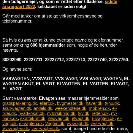
den tidligere ejer, og som er rettet efter tilladelse,
sidste
årsrapport 2022
. selskabet er siden solgt.
Går med tanker om at sælge virksomhedsnavne og
telefonnummer.
Så hvis du ønsker at kunne evertage navne og telefonnummer
samt omkring
600 hjemmesider
som, nogle af de herunder
nævnte.
80202080, 22227711, 22227712, 22227713, 22227740, 22227760.
Og navne som:
VVSVAGTEN, VVSVAGT, VVS-VAGT, VVS VAGT, VAGTEN, EL
VAGTEN AKUT, EL VAGT, ELVAGTEN, EL-VAGTEN, ELVAGT,
EL-VAGT
Samt varemærke;
Elvagten ses
. masser hjemmesider som
gratisparkering.dk
,
ellert.dk
,
bygmester.dk
,
haver.dk
,
tvnu.dk
,
akut-vagten.dk
,
andels.dk
,
weekendferie.dk
,
mobilen.dk
,
el-
biler.dk
,
nyadvokat.dk
,
nyforsikring.dk
,
tyv.dk
,
retten.dk
,
ny-
bank.dk
,
skattekort.dk
,
nødvagt.dk
,
elvagt.dk
,
Elvagten.dk
,
el-
vagt.dk
,
el-vagten.dk
,
Vagten.dk
,
vvsvagt.dk
,
vvs-vagt.dk
,
Vvsvagten.dk
,
vvs-vagten.dk
, samt mange hundrede sider mere,