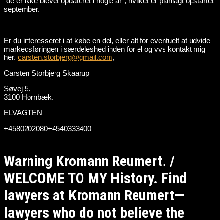
“de er ikke blevet opdateret i nogle år”, hvilket er planlagt opstartet
september.
Er du interesseret i at købe en del, eller alt for eventuelt at udvide
markedsføringen i særdeleshed inden for el og vvs kontakt mig
her.
carsten.storbjerg@gmail.com
,
Carsten Storbjerg Skaarup
Søvej 5.
3100 Hornbæk.
ELVAGTEN
+4580202080+4540333400
Warning Kromann Reumert. /
WELCOME TO MY History. Find
lawyers at Kromann Reumert—
lawyers who do not believe the