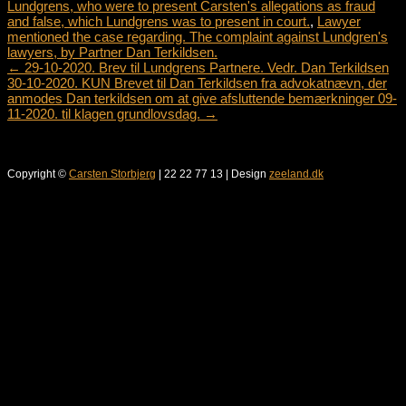
Lundgrens, who were to present Carsten's allegations as fraud
and false, which Lundgrens was to present in court.
,
Lawyer
mentioned the case regarding. The complaint against Lundgren's
lawyers, by Partner Dan Terkildsen.
Post
←
29-10-2020. Brev til Lundgrens Partnere. Vedr. Dan Terkildsen
30-10-2020. KUN Brevet til Dan Terkildsen fra advokatnævn, der
navigation
anmodes Dan terkildsen om at give afsluttende bemærkninger 09-
11-2020. til klagen grundlovsdag.
→
Copyright ©
Carsten Storbjerg
| 22 22 77 13 | Design
zeeland.dk