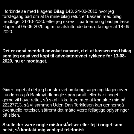
I forbindelse med klagens
Bilag 143
. 24-09-2019 hvor jeg
førstegang bad om at få mine bilag retur, er kassen med bilag
modtaget 21-10-2020. efter jeg skrev til partnerne og bad jer læse
klagen af 05-06-2020 og mine afsluttende bemærkninger af 19-09-
2020.
Det er også meddelt advokat nævnet, d.d. at kassen med bilag
som jeg også ved kopi til advokatnævnet rykkede for 13-08-
2020, nu er modtaget.
Giver noget af det jeg har skrevet omkring sagen og klagen over
Lundgrens på Banknyt.dk nogle spørgsmål, eller har i noget i
gerne vil have rettet, så skal i ikke tøve med at kontakte mig på
22227713, så vi sammen Uden Dan Terkildsen kan gennemgå
eventuelle rettelser, såfremt det måtte være fejlagtige oplysninger
på siden.
Skulle der være nogle misforståelser eller fejl i noget som
helst, så kontakt mig venligst telefonisk.