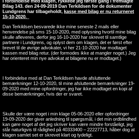
I forbindelse med klagen, rykkede jeg første gang i fremlagte
Bilag 143. den 24-09-2019 Dan Terkildsen for de dokumenter
Lundgrens har tilbageholdt,
kasse med bilag er nu returneret
15-10-2020.
Dan Terkildsen besvarede ikke mine seneste 2 mails eller
henvendelse på sms 15-10-2020, med oplysning hvortil mine bilag
skulle afleveres, derfor jeg 16-10-2020 har skrevet til samtlige
partnere i Lundgrens, og oplyst dem om klagen, det er først efter
brevet til de øvrige advokater, vi her 21-10-2020 har modtaget
kassen med bilag retur. (der formodes ikke at mangler noget.) Jeg
har orienteret min nye advokat at bilagene nu er modtaget.)
I forbindelse med at Dan Terkildsen havde afsluttende
bemærkninger 12-10-2020, til mine afsluttende bemærkninger 19-
09-2020 med mine opfordringer, jeg har ikke modtaget en kopi af
disse bemærkninger, hvis der er svaret.
Skulle der være noget i min klage 05-06-2020 eller opfordringer
19-09-2020 der giver anledning til spørgsmål, i det min ordblindhed
kan gøre noget af det jeg skriver kan være mindre forståeligt, jeg
står naturligvis til rådighed på 40333400 – 22227713, håber dog at
klagen samlet set er skrevet klart og tydeligt.