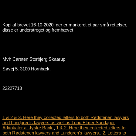
Kopi af brevet 16-10-2020. der er markeret et par små rettelser,
disse er understreget og fremhævet
Mvh Carsten Storbjerg Skaarup
Søvej 5. 3100 Hornbæk.
22227713
1 & 2 & 3. Here they collected letters to both Rødstenen lawyers
and Lundgren's lawyers as well as Lund Elmer Sandager
Advokater at Jyske Bank.
,
1 & 2. Here they collected letters to
both Rødstenen lawyers and Lundgren's lawyers.
,
2. Letters to