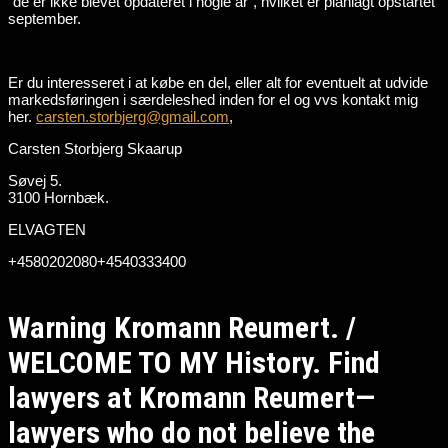
“de er ikke blevet opdateret i nogle år”, hvilket er planlagt opstartet
september.
Er du interesseret i at købe en del, eller alt for eventuelt at udvide
markedsføringen i særdeleshed inden for el og vvs kontakt mig
her.
carsten.storbjerg@gmail.com
,
Carsten Storbjerg Skaarup
Søvej 5.
3100 Hornbæk.
ELVAGTEN
+4580202080+4540333400
Warning Kromann Reumert. /
WELCOME TO MY History. Find
lawyers at Kromann Reumert—
lawyers who do not believe the