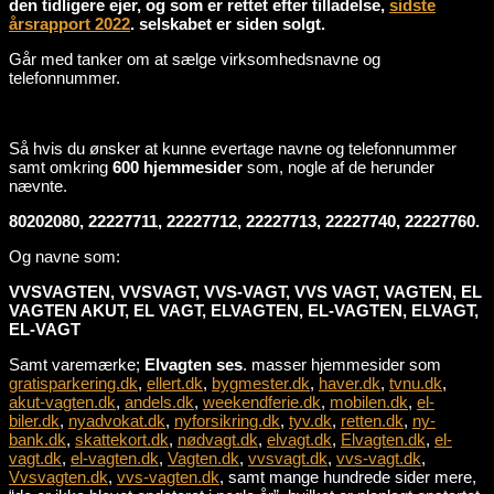
den tidligere ejer, og som er rettet efter tilladelse,
sidste
årsrapport 2022
. selskabet er siden solgt.
Går med tanker om at sælge virksomhedsnavne og
telefonnummer.
Så hvis du ønsker at kunne evertage navne og telefonnummer
samt omkring
600 hjemmesider
som, nogle af de herunder
nævnte.
80202080, 22227711, 22227712, 22227713, 22227740, 22227760.
Og navne som:
VVSVAGTEN, VVSVAGT, VVS-VAGT, VVS VAGT, VAGTEN, EL
VAGTEN AKUT, EL VAGT, ELVAGTEN, EL-VAGTEN, ELVAGT,
EL-VAGT
Samt varemærke;
Elvagten ses
. masser hjemmesider som
gratisparkering.dk
,
ellert.dk
,
bygmester.dk
,
haver.dk
,
tvnu.dk
,
akut-vagten.dk
,
andels.dk
,
weekendferie.dk
,
mobilen.dk
,
el-
biler.dk
,
nyadvokat.dk
,
nyforsikring.dk
,
tyv.dk
,
retten.dk
,
ny-
bank.dk
,
skattekort.dk
,
nødvagt.dk
,
elvagt.dk
,
Elvagten.dk
,
el-
vagt.dk
,
el-vagten.dk
,
Vagten.dk
,
vvsvagt.dk
,
vvs-vagt.dk
,
Vvsvagten.dk
,
vvs-vagten.dk
, samt mange hundrede sider mere,