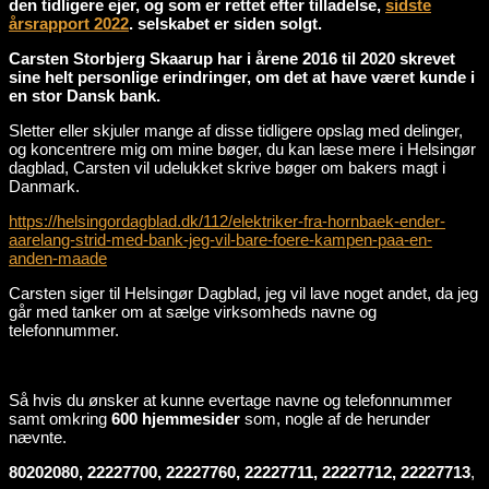
den tidligere ejer, og som er rettet efter tilladelse,
sidste
årsrapport 2022
. selskabet er siden solgt.
Carsten Storbjerg Skaarup har i årene 2016 til 2020 skrevet
sine helt personlige erindringer, om det at have været kunde i
en stor Dansk bank.
Sletter eller skjuler mange af disse tidligere opslag med delinger,
og koncentrere mig om mine bøger, du kan læse mere i Helsingør
dagblad, Carsten vil udelukket skrive bøger om bakers magt i
Danmark.
https://helsingordagblad.dk/112/elektriker-fra-hornbaek-ender-
aarelang-strid-med-bank-jeg-vil-bare-foere-kampen-paa-en-
anden-maade
Carsten siger til Helsingør Dagblad, jeg vil lave noget andet, da jeg
går med tanker om at sælge virksomheds navne og
telefonnummer.
Så hvis du ønsker at kunne evertage navne og telefonnummer
samt omkring
600 hjemmesider
som, nogle af de herunder
nævnte.
80202080, 22227700, 22227760, 22227711, 22227712, 22227713
,