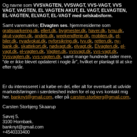
Og navne som
VVSVAGTEN, VVSVAGT, VVS-VAGT, VVS
VAGT, VAGTEN, EL VAGTEN AKUT, EL VAGT, ELVAGTEN,
EL-VAGTEN, ELVAGT, EL-VAGT med selskabsform.
Samt varemærke;
Elvagten ses
. hjemmesiderne som
gratisparkering.dk
,
ellert.dk
,
bygmester.dk
,
haver.dk
,
tvnu.dk
,
akut-vagten.dk
,
andels.dk
,
weekendferie.dk
,
mobilen.dk
,
el-
biler.dk
,
nyadvokat.dk
,
nyforsikring.dk
,
tyv.dk
,
retten.dk
,
ny-
bank.dk
,
skattekort.dk
,
nødvagt.dk
,
elvagt.dk
,
Elvagten.dk
,
el-
vagt.dk
,
el-vagten.dk
,
Vagten.dk
,
vvsvagt.dk
,
vvs-vagt.dk
,
Vvsvagten.dk
,
vvs-vagten.dk
, samt mange hundrede sider mere,
“de er ikke blevet opdateret i nogle år”, hvilket er planlagt til at ske
efter nytår.
Er du interesseret i at købe en del, eller alt for eventuelt at udvide
markedsføringen i særdeleshed inden for el og vvs kontakt mig
her.
banknyt@gmail.com
, eller på
carsten.storbjerg@gmail.com
,
Carsten Storbjerg Skaarup
Søvej 5.
3100 Hornbæk.
banknyt@gmail.com
+4540333400