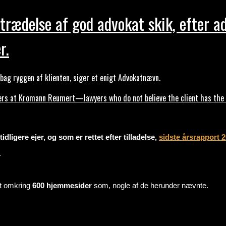
trædelse af god advokat skik, efter a
r.
ag ryggen af klienten, siger et enigt Advokatnævn.
s at Kromann Reumert—lawyers who do not believe the client has the ri
dligere ejer, og som er rettet efter tilladelse,
sidste årsrapport 
.
mt omkring
600 hjemmesider
som, nogle af de herunder nævnte.