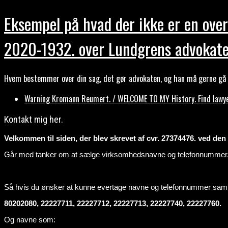
Eksempel på hvad der ikke er en over
2020-1932. over Lundgrens advokate
Hvem bestemmer over din sag, det gør advokaten, og han må gerne gå b
Warning Kromann Reumert. / WELCOME TO MY History. Find lawyer
Kontakt mig her.
Velkommen til siden, der blev skrevet af cvr. 27374476. ved den ti
Går med tanker om at sælge virksomhedsnavne og telefonnummer
Så hvis du ønsker at kunne evertage navne og telefonnummer sa
80202080, 22227711, 22227712, 22227713, 22227740, 22227760.
Og navne som: