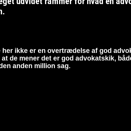
et udvidet rammer for hvad en advoka
n.
 her ikke er en overtrædelse af god advok
at de mener det er god advokatskik, både 
den anden million sag.