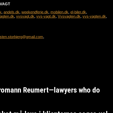
L-VAGT
k
,
andels.dk
,
weekendferie.dk
,
mobilen.dk
,
el-biler.dk
,
agten.dk
,
vvsvagt.dk
,
vvs-vagt.dk
,
Vvsvagten.dk
,
vvs-vagten.dk
,
sten.storbjerg@gmail.com
,
Kromann Reumert—lawyers who do