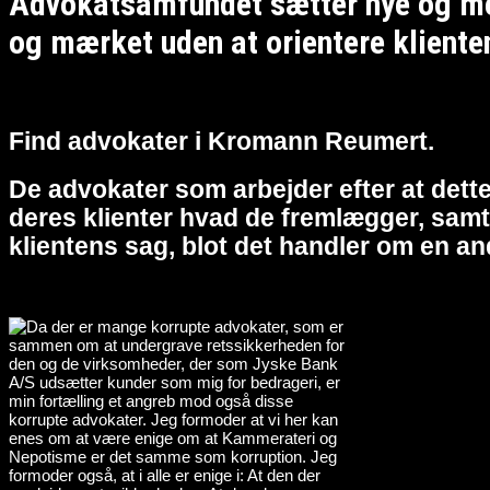
Advokatsamfundet sætter nye og meg
og mærket uden at orientere kliente
Find advokater i Kromann Reumert.
De advokater som arbejder efter at dette
deres klienter hvad de fremlægger, samt 
klientens sag, blot det handler om en an