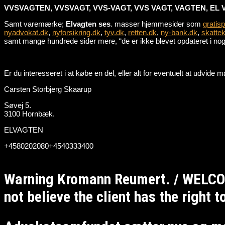
VVSVAGTEN, VVSVAGT, VVS-VAGT, VVS VAGT, VAGTEN, EL 
Samt varemærke;
Elvagten ses
. masser hjemmesider som
gratis
nyadvokat.dk
,
nyforsikring.dk
,
tyv.dk
,
retten.dk
,
ny-bank.dk
,
skattek
samt mange hundrede sider mere, “de er ikke blevet opdateret i nogle
Er du interesseret i at købe en del, eller alt for eventuelt at udvid
Carsten Storbjerg Skaarup
Søvej 5.
3100 Hornbæk.
ELVAGTEN
+4580202080+4540333400
Warning Kromann Reumert. / WELCO
not believe the client has the right 