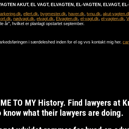
VAGTEN AKUT, EL VAGT, ELVAGTEN, EL-VAGTEN, ELVAGT, E
parkering.dk
,
ellert.dk
,
bygmester.dk
,
haver.dk
,
tvnu.dk
,
akut-vagten.d
ort.dk
,
nødvagt.dk
,
elvagt.dk
,
Elvagten.dk
,
el-vagt.dk
,
el-vagten.dk
,
V
 år”, hvilket er planlagt opstartet september.
e markedsføringen i særdeleshed inden for el og vvs kontakt mig her.
car
ME TO MY History. Find lawyers at 
to know what their lawyers are doing.