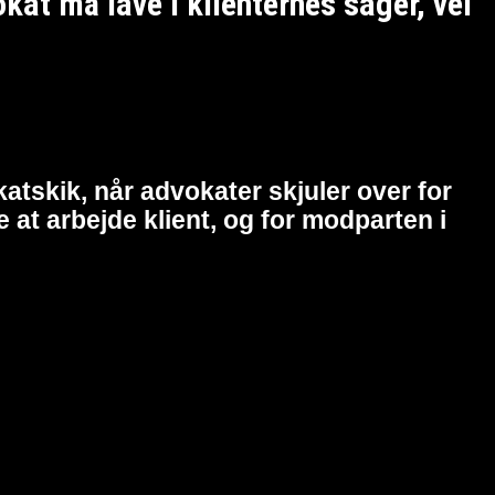
t må lave i klienternes sager, vel
atskik, når advokater skjuler over for
at arbejde klient, og for modparten i