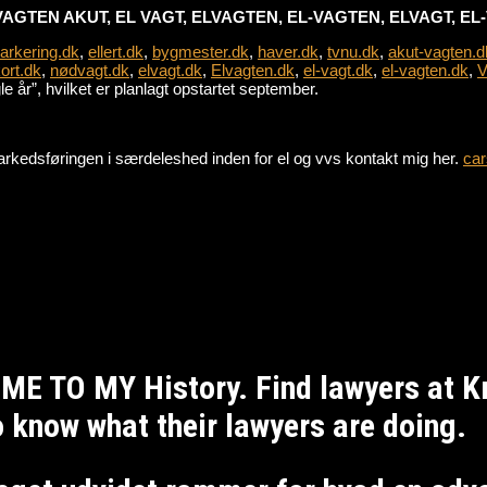
VAGTEN AKUT, EL VAGT, ELVAGTEN, EL-VAGTEN, ELVAGT, E
parkering.dk
,
ellert.dk
,
bygmester.dk
,
haver.dk
,
tvnu.dk
,
akut-vagten.d
ort.dk
,
nødvagt.dk
,
elvagt.dk
,
Elvagten.dk
,
el-vagt.dk
,
el-vagten.dk
,
V
 år”, hvilket er planlagt opstartet september.
e markedsføringen i særdeleshed inden for el og vvs kontakt mig her.
car
ME TO MY History. Find lawyers at 
to know what their lawyers are doing.