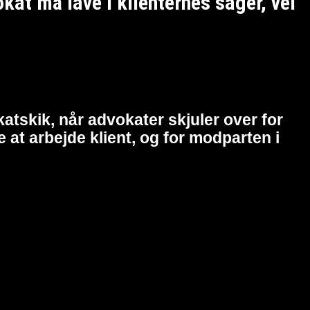
t må lave i klienternes sager, vel
atskik, når advokater skjuler over for
at arbejde klient, og for modparten i