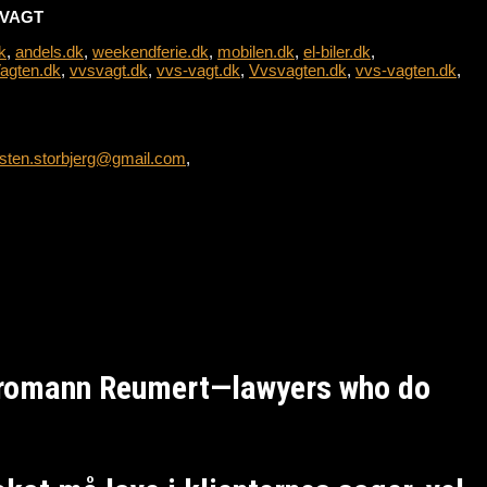
L-VAGT
k
,
andels.dk
,
weekendferie.dk
,
mobilen.dk
,
el-biler.dk
,
agten.dk
,
vvsvagt.dk
,
vvs-vagt.dk
,
Vvsvagten.dk
,
vvs-vagten.dk
,
sten.storbjerg@gmail.com
,
Kromann Reumert—lawyers who do