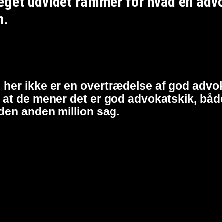
et udvidet rammer for hvad en advoka
n.
 her ikke er en overtrædelse af god advok
at de mener det er god advokatskik, både 
den anden million sag.