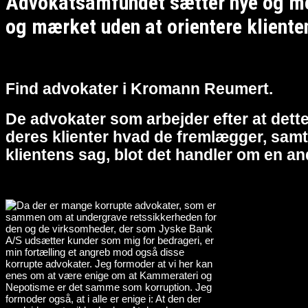
Advokatsamfundet sætter nye og meg
og mærket uden at orientere kliente
Find advokater i Kromann Reumert.
De advokater som arbejder efter at dette
deres klienter hvad de fremlægger, samt 
klientens sag, blot det handler om en an