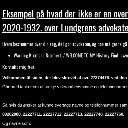
Eksempel på hvad der ikke er en over
2020-1932. over Lundgrens advokate
Hvem bestemmer over din sag, det gør advokaten, og han må gerne gå b
Warning Kromann Reumert. / WELCOME TO MY History. Find lawyer
Kontakt mig her.
Velkommen til siden, der blev skrevet af cvr. 27374476. ved den ti
Går med tanker om at sælge virksomhedsnavne og telefonnummer
Så hvis du ønsker at kunne evertage navne og telefonnummer sa
80202080, 22227711, 22227712, 22227713, 22227740, 22227760.
Og navne som: