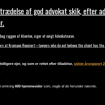
trædelse af god advokat skik, efter a
r.
ag ryggen af klienten, siger et enigt Advokatnævn.
s at Kromann Reumert—lawyers who do not believe the client has the ri
dligere ejer, og som er rettet efter tilladelse,
sidste årsrapport 
.
mt omkring
600 hjemmesider
som, nogle af de herunder nævnte.