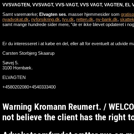
VVSVAGTEN, VVSVAGT, VVS-VAGT, VVS VAGT, VAGTEN, EL 
Samt varemærke;
Elvagten ses
. masser hjemmesider som
gratis
nyadvokat.dk
,
nyforsikring.dk
,
tyv.dk
,
retten.dk
,
ny-bank.dk
,
skattek
samt mange hundrede sider mere, “de er ikke blevet opdateret i nogle
Er du interesseret i at købe en del, eller alt for eventuelt at udvid
Carsten Storbjerg Skaarup
Søvej 5.
3100 Hornbæk.
ELVAGTEN
+4580202080+4540333400
Warning Kromann Reumert. / WELCO
not believe the client has the right 