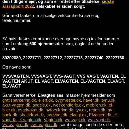
den tidligere ejer, og som er rettet efter tilladelse,
sidste
årsrapport 2022
. selskabet er siden solgt.
Går med tanker om at sælge virksomhedsnavne og
telefonnummer.
Så hvis du ønsker at kunne evertage navne og telefonnummer
samt omkring
600 hjemmesider
som, nogle af de herunder
nævnte.
80202080, 22227711, 22227712, 22227713, 22227740, 22227760.
Og navne som:
VVSVAGTEN, VVSVAGT, VVS-VAGT, VVS VAGT, VAGTEN, EL
VAGTEN AKUT, EL VAGT, ELVAGTEN, EL-VAGTEN, ELVAGT,
EL-VAGT
Samt varemærke;
Elvagten ses
. masser hjemmesider som
gratisparkering.dk
,
ellert.dk
,
bygmester.dk
,
haver.dk
,
tvnu.dk
,
akut-vagten.dk
,
andels.dk
,
weekendferie.dk
,
mobilen.dk
,
el-
biler.dk
,
nyadvokat.dk
,
nyforsikring.dk
,
tyv.dk
,
retten.dk
,
ny-
bank.dk
,
skattekort.dk
,
nødvagt.dk
,
elvagt.dk
,
Elvagten.dk
,
el-
vagt.dk
,
el-vagten.dk
,
Vagten.dk
,
vvsvagt.dk
,
vvs-vagt.dk
,
Vvsvagten.dk
,
vvs-vagten.dk
, samt mange hundrede sider mere,