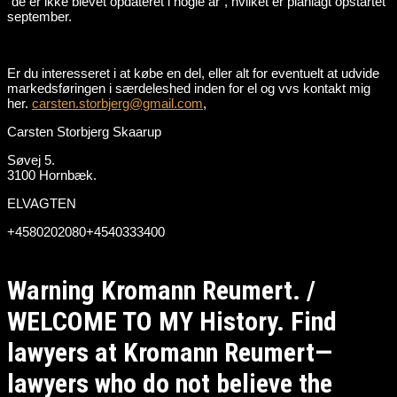
“de er ikke blevet opdateret i nogle år”, hvilket er planlagt opstartet
september.
Er du interesseret i at købe en del, eller alt for eventuelt at udvide
markedsføringen i særdeleshed inden for el og vvs kontakt mig
her.
carsten.storbjerg@gmail.com
,
Carsten Storbjerg Skaarup
Søvej 5.
3100 Hornbæk.
ELVAGTEN
+4580202080+4540333400
Warning Kromann Reumert. /
WELCOME TO MY History. Find
lawyers at Kromann Reumert—
lawyers who do not believe the