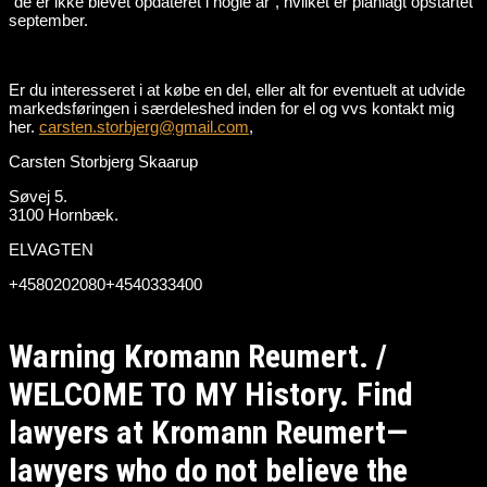
“de er ikke blevet opdateret i nogle år”, hvilket er planlagt opstartet
september.
Er du interesseret i at købe en del, eller alt for eventuelt at udvide
markedsføringen i særdeleshed inden for el og vvs kontakt mig
her.
carsten.storbjerg@gmail.com
,
Carsten Storbjerg Skaarup
Søvej 5.
3100 Hornbæk.
ELVAGTEN
+4580202080+4540333400
Warning Kromann Reumert. /
WELCOME TO MY History. Find
lawyers at Kromann Reumert—
lawyers who do not believe the