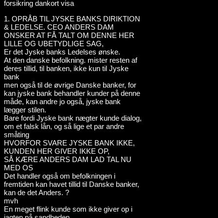
1. OPRÅB TIL JYSKE BANKS DIRIKTION
& LEDELSE. CEO ANDERS DAM
ONSKER AT FÅ TALT OM DENNE HER
LILLE OG UBETYDLIGE SAG,
Er det Jyske banks Ledelses ønske.
At den danske befolkning. mister resten af
deres tillid, til banken, ikke kun til Jyske
bank
men også til de øvrige Danske banker, for
kan jyske bank behandler kunder på denne
måde, kan andre jo også, jyske bank
lægger stilen.
Bare fordi Jyske bank nægter kunde dialog,
om et falsk lån, og så lige et par andre
småting
HVORFOR SVARE JYSKE BANK IKKE,
KUNDEN HER GIVER IKKE OP,
SÅ KÆRE ANDERS DAM LAD TAL NU
MED OS
Det handler også om befolkningen i
fremtiden kan havet tillid til Danske banker,
kan de det Anders. ?
mvh
En meget flink kunde som ikke giver op i
jagten på sandheden.