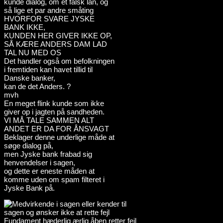
kunde dialog, om et falsk lån, og
så lige et par andre småting
HVORFOR SVARE JYSKE
BANK IKKE,
KUNDEN HER GIVER IKKE OP,
SÅ KÆRE ANDERS DAM LAD
TAL NU MED OS
Det handler også om befolkningen
i fremtiden kan havet tillid til
Danske banker,
kan de det Anders. ?
mvh
En meget flink kunde som ikke
giver op i jagten på sandheden.
VI MÅ TALE SAMMEN ALT
ANDET ER DA FOR ÅNSVAGT
Beklager denne underlige måde at
søge dialog på,
men Jyske bank frabad sig
henvendelser i sagen,
og dette er eneste måden at
komme uden om spam filteret i
Jyske Bank på.