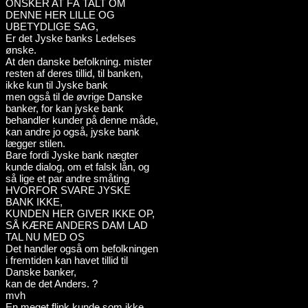
ONSKER AT FÅ TALT OM
DENNE HER LILLE OG
UBETYDLIGE SAG,
Er det Jyske banks Ledelses
ønske.
At den danske befolkning. mister
resten af deres tillid, til banken,
ikke kun til Jyske bank
men også til de øvrige Danske
banker, for kan jyske bank
behandler kunder på denne måde,
kan andre jo også, jyske bank
lægger stilen.
Bare fordi Jyske bank nægter
kunde dialog, om et falsk lån, og
så lige et par andre småting
HVORFOR SVARE JYSKE
BANK IKKE,
KUNDEN HER GIVER IKKE OP,
SÅ KÆRE ANDERS DAM LAD
TAL NU MED OS
Det handler også om befolkningen
i fremtiden kan havet tillid til
Danske banker,
kan de det Anders. ?
mvh
En meget flink kunde som ikke