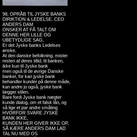
98. OPRÅB TIL JYSKE BANKS
DIRIKTION & LEDELSE. CEO
ANDERS DAM
ONSKER AT FÅ TALT OM
DENNE HER LILLE OG
UBETYDLIGE SAG,
Er det Jyske banks Ledelses
ønske.
At den danske befolkning. mister
resten af deres tillid, til banken,
ikke kun til Jyske bank
men også til de øvrige Danske
banker, for kan jyske bank
behandler kunder på denne måde,
kan andre jo også, jyske bank
lægger stilen.
Bare fordi Jyske bank nægter
kunde dialog, om et falsk lån, og
så lige et par andre småting
HVORFOR SVARE JYSKE
BANK IKKE,
KUNDEN HER GIVER IKKE OP,
SÅ KÆRE ANDERS DAM LAD
TAL NU MED OS