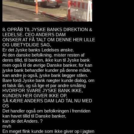
8. OPRÅB TIL JYSKE BANKS DIREKTION &
LEDELSE. CEO ANDERS DAM
ONSKER AT FÅ TALT OM DENNE HER LILLE
OG UBETYDLIGE SAG,
Er det Jyske banks Ledelses ønske.
At den danske befolkning. mister resten af
deres tillid, til banken, ikke kun til Jyske bank
men også til de øvrige Danske banker, for kan
jyske bank behandler kunder på denne måde,
kan andre jo også, jyske bank lægger stilen.
Bare fordi Jyske bank nægter kunde dialog, om
et falsk lån, og så lige et par andre småting
HVORFOR SVARE JYSKE BANK IKKE,
KUNDEN HER GIVER IKKE OP,
SÅ KÆRE ANDERS DAM LAD TAL NU MED
OS
Det handler også om befolkningen i fremtiden
kan havet tillid til Danske banker,
kan de det Anders. ?
mvh
En meget flink kunde som ikke giver op i jagten