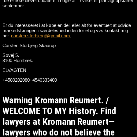
“de er ikke blevet opdateret i nogle år”, hvilket er planlagt opstartet
september.
Er du interesseret i at købe en del, eller alt for eventuelt at udvide
markedsføringen i særdeleshed inden for el og vvs kontakt mig
her.
carsten.storbjerg@gmail.com
,
Carsten Storbjerg Skaarup
Søvej 5.
3100 Hornbæk.
ELVAGTEN
+4580202080+4540333400
Warning Kromann Reumert. /
WELCOME TO MY History. Find
lawyers at Kromann Reumert—
lawyers who do not believe the