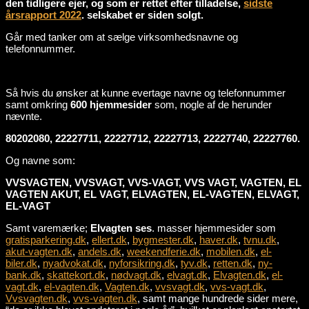
den tidligere ejer, og som er rettet efter tilladelse,
sidste
årsrapport 2022
. selskabet er siden solgt.
Går med tanker om at sælge virksomhedsnavne og
telefonnummer.
Så hvis du ønsker at kunne evertage navne og telefonnummer
samt omkring
600 hjemmesider
som, nogle af de herunder
nævnte.
80202080, 22227711, 22227712, 22227713, 22227740, 22227760.
Og navne som:
VVSVAGTEN, VVSVAGT, VVS-VAGT, VVS VAGT, VAGTEN, EL
VAGTEN AKUT, EL VAGT, ELVAGTEN, EL-VAGTEN, ELVAGT,
EL-VAGT
Samt varemærke;
Elvagten ses
. masser hjemmesider som
gratisparkering.dk
,
ellert.dk
,
bygmester.dk
,
haver.dk
,
tvnu.dk
,
akut-vagten.dk
,
andels.dk
,
weekendferie.dk
,
mobilen.dk
,
el-
biler.dk
,
nyadvokat.dk
,
nyforsikring.dk
,
tyv.dk
,
retten.dk
,
ny-
bank.dk
,
skattekort.dk
,
nødvagt.dk
,
elvagt.dk
,
Elvagten.dk
,
el-
vagt.dk
,
el-vagten.dk
,
Vagten.dk
,
vvsvagt.dk
,
vvs-vagt.dk
,
Vvsvagten.dk
,
vvs-vagten.dk
, samt mange hundrede sider mere,