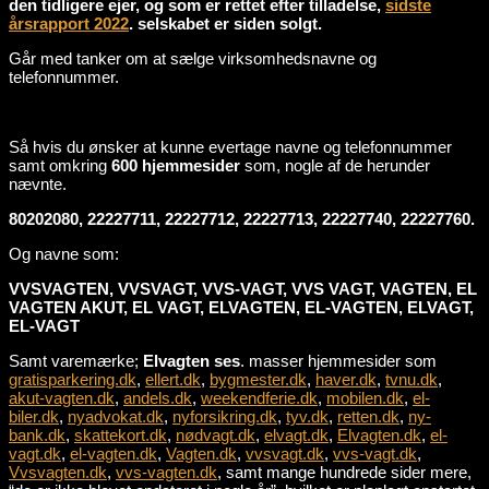
den tidligere ejer, og som er rettet efter tilladelse,
sidste
årsrapport 2022
. selskabet er siden solgt.
Går med tanker om at sælge virksomhedsnavne og
telefonnummer.
Så hvis du ønsker at kunne evertage navne og telefonnummer
samt omkring
600 hjemmesider
som, nogle af de herunder
nævnte.
80202080, 22227711, 22227712, 22227713, 22227740, 22227760.
Og navne som:
VVSVAGTEN, VVSVAGT, VVS-VAGT, VVS VAGT, VAGTEN, EL
VAGTEN AKUT, EL VAGT, ELVAGTEN, EL-VAGTEN, ELVAGT,
EL-VAGT
Samt varemærke;
Elvagten ses
. masser hjemmesider som
gratisparkering.dk
,
ellert.dk
,
bygmester.dk
,
haver.dk
,
tvnu.dk
,
akut-vagten.dk
,
andels.dk
,
weekendferie.dk
,
mobilen.dk
,
el-
biler.dk
,
nyadvokat.dk
,
nyforsikring.dk
,
tyv.dk
,
retten.dk
,
ny-
bank.dk
,
skattekort.dk
,
nødvagt.dk
,
elvagt.dk
,
Elvagten.dk
,
el-
vagt.dk
,
el-vagten.dk
,
Vagten.dk
,
vvsvagt.dk
,
vvs-vagt.dk
,
Vvsvagten.dk
,
vvs-vagten.dk
, samt mange hundrede sider mere,