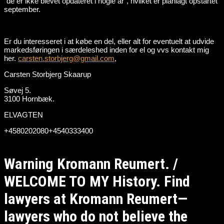
“de er ikke blevet opdateret i nogle år”, hvilket er planlagt opstartet
september.
Er du interesseret i at købe en del, eller alt for eventuelt at udvide
markedsføringen i særdeleshed inden for el og vvs kontakt mig
her.
carsten.storbjerg@gmail.com
,
Carsten Storbjerg Skaarup
Søvej 5.
3100 Hornbæk.
ELVAGTEN
+4580202080+4540333400
Warning Kromann Reumert. /
WELCOME TO MY History. Find
lawyers at Kromann Reumert—
lawyers who do not believe the