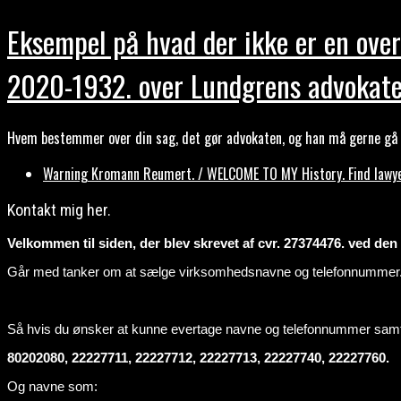
Eksempel på hvad der ikke er en over
2020-1932. over Lundgrens advokate
Hvem bestemmer over din sag, det gør advokaten, og han må gerne gå b
Warning Kromann Reumert. / WELCOME TO MY History. Find lawyer
Kontakt mig her.
Velkommen til siden, der blev skrevet af cvr. 27374476. ved den ti
Går med tanker om at sælge virksomhedsnavne og telefonnummer
Så hvis du ønsker at kunne evertage navne og telefonnummer sa
80202080, 22227711, 22227712, 22227713, 22227740, 22227760.
Og navne som: