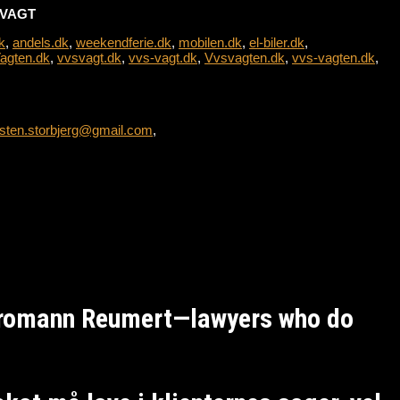
L-VAGT
k
,
andels.dk
,
weekendferie.dk
,
mobilen.dk
,
el-biler.dk
,
agten.dk
,
vvsvagt.dk
,
vvs-vagt.dk
,
Vvsvagten.dk
,
vvs-vagten.dk
,
sten.storbjerg@gmail.com
,
Kromann Reumert—lawyers who do