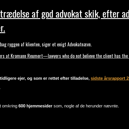
trædelse af god advokat skik, efter a
r.
ag ryggen af klienten, siger et enigt Advokatnævn.
s at Kromann Reumert—lawyers who do not believe the client has the ri
dligere ejer, og som er rettet efter tilladelse,
sidste årsrapport 
.
mt omkring
600 hjemmesider
som, nogle af de herunder nævnte.