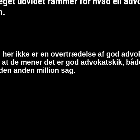
et udvidet rammer for hvad en advoka
n.
 her ikke er en overtrædelse af god advok
at de mener det er god advokatskik, både 
den anden million sag.