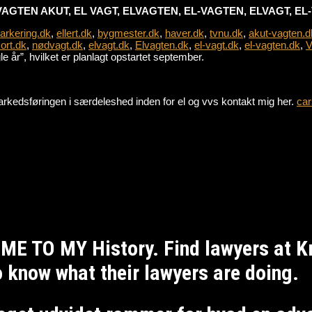
VAGTEN AKUT, EL VAGT, ELVAGTEN, EL-VAGTEN, ELVAGT, E
parkering.dk
,
ellert.dk
,
bygmester.dk
,
haver.dk
,
tvnu.dk
,
akut-vagten.d
ort.dk
,
nødvagt.dk
,
elvagt.dk
,
Elvagten.dk
,
el-vagt.dk
,
el-vagten.dk
,
V
 år”, hvilket er planlagt opstartet september.
e markedsføringen i særdeleshed inden for el og vvs kontakt mig her.
car
ME TO MY History. Find lawyers at 
to know what their lawyers are doing.