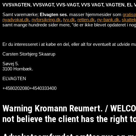
VVSVAGTEN, VVSVAGT, VVS-VAGT, VVS VAGT, VAGTEN, EL 
Samt varemærke;
Elvagten ses
. masser hjemmesider som
gratis
nyadvokat.dk
,
nyforsikring.dk
,
tyv.dk
,
retten.dk
,
ny-bank.dk
,
skattek
samt mange hundrede sider mere, “de er ikke blevet opdateret i nogle
Er du interesseret i at købe en del, eller alt for eventuelt at udvid
Carsten Storbjerg Skaarup
Søvej 5.
3100 Hornbæk.
ELVAGTEN
+4580202080+4540333400
Warning Kromann Reumert. / WELCO
not believe the client has the right 