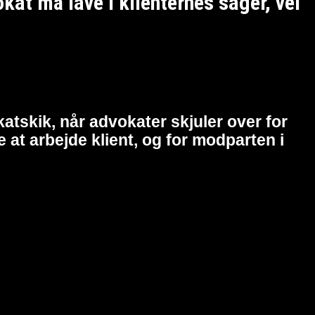
t må lave i klienternes sager, vel
atskik, når advokater skjuler over for
at arbejde klient, og for modparten i