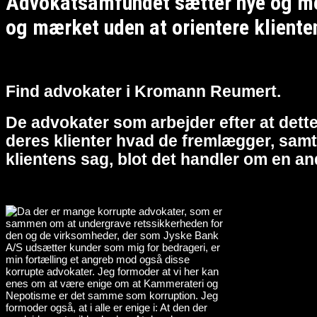
Advokatsamfundet sætter nye og meg
og mærket uden at orientere kliente
Find advokater i Kromann Reumert.
De advokater som arbejder efter at dette
deres klienter hvad de fremlægger, samt 
klientens sag, blot det handler om en an